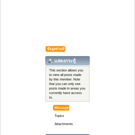
ข้อมูลส่วนตัว
แสดงกระทู้
This section allows you
to view all posts made
by this member. Note
that you can only see
posts made in areas you
currently have access
to.
Messages
Topics
Attachments