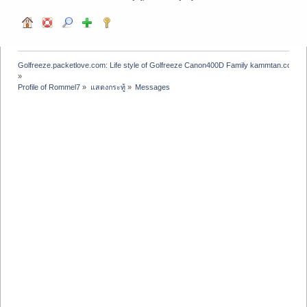
Golfreeze.packetlove.com: Life style of Golfreeze Canon400D Family kammtan.com J
»
Profile of Rommel7
»
แสดงกระทู้
»
Messages