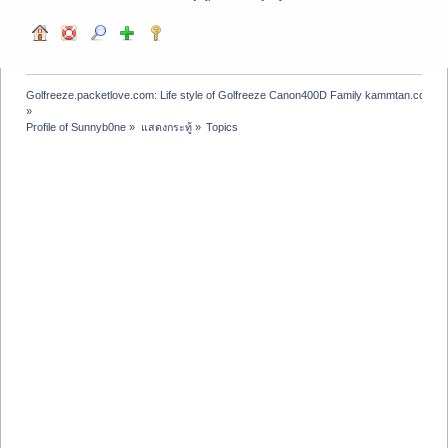
Golfreeze.packetlove.com: Life style of Golfreeze Canon400D Family kammtan.com J
»
Profile of Sunnyb0ne
»
แสดงกระทู้
»
Topics