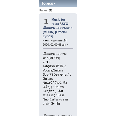
Topics -
Pages: [
1
]
Sunnyb0ne
1
Music for
relax
/
23'O-
เลือนลางและจางหาย
(MOON) [Official
Lyrics]
«
on:
พฤษภาคม 24,
2020, 02:00:48 am »
เลือนลางและจาง
หาย(MOON)
23’O:
Tah(ศิวัช ศิริชัย) :
Vocals,Guitars
Soe(สิริวัชร ขนอม) :
Guitars
New(นิธิวัฒน์ พึ่ง
เจริญ ) : Drums
Get(สิรายุ เลิศ
สงคราม) : Bass
Nut (ฉัตริน จรราย
เวช) : Synths