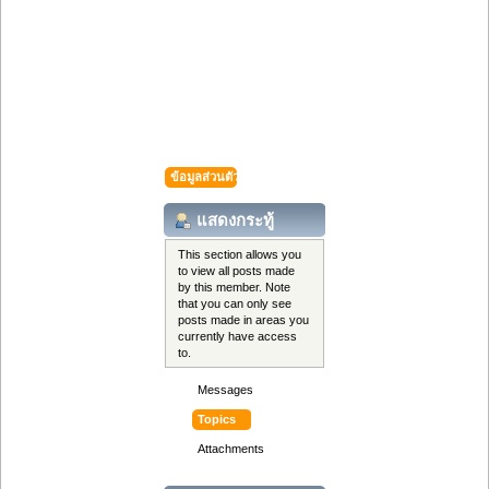
ข้อมูลส่วนตัว
แสดงกระทู้
This section allows you
to view all posts made
by this member. Note
that you can only see
posts made in areas you
currently have access
to.
Messages
Topics
Attachments