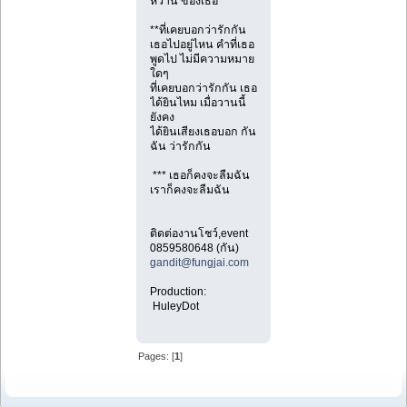
หวาน ของเธอ
**ที่เคยบอกว่ารักกัน
เธอไปอยู่ไหน คำที่เธอ
พูดไป ไม่มีความหมาย
ใดๆ
ที่เคยบอกว่ารักกัน เธอ
ได้ยินไหม เมื่อวานนี้
ยังคง
ได้ยินเสียงเธอบอก กัน
ฉัน ว่ารักกัน
*** เธอก็คงจะลืมฉัน
เราก็คงจะลืมฉัน
​
ติดต่องานโชว์,event
0859580648 (กัน)
gandit@fungjai.com
Production:
HuleyDot
Pages: [
1
]