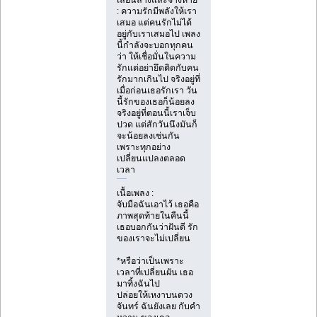
เลือนลางและจางหาย
: ความรักมีพลังให้เรา
เสมอ แต่คนรักไม่ได้
อยู่กับเราเสมอไป เพลง
นี้กำลังจะบอกทุกคน
ว่า ให้เชื่อมั่นในความ
รักแต่อย่ายึดติดกับคน
รักมากเกินไป จริงอยู่ที่
เมื่อก่อนเธอรักเรา วัน
นี้รักของเธอก็น้อยลง
จริงอยู่ที่ตอนนี้เราเจ็บ
ปวด แต่สักวันนึงมันก็
จะน้อยลงเช่นกัน
เพราะทุกอย่าง
เปลี่ยนแปลงตลอด
เวลา
แทงบอลสดUFABET
เนื้อเพลง :
จับมือฉันเอาไว้ เธอคือ
ภาพสุดท้ายในคืนนี้
เธอบอกกันว่าฝันดี รัก
ของเราจะไม่เปลี่ยน
*หรือว่าเป็นเพราะ
เวลาที่เปลี่ยนผัน เธอ
มาทิ้งฉันไป
ปล่อยให้เหงาบนดวง
จันทร์ ฉันยังเลย กับคำ