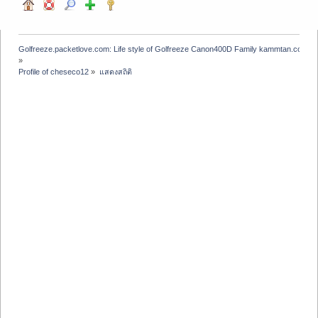
Golfreeze.packetlove.com: Life style of Golfreeze Canon400D Family kammtan.com J
»
Profile of cheseco12
»
แสดงสถิติ