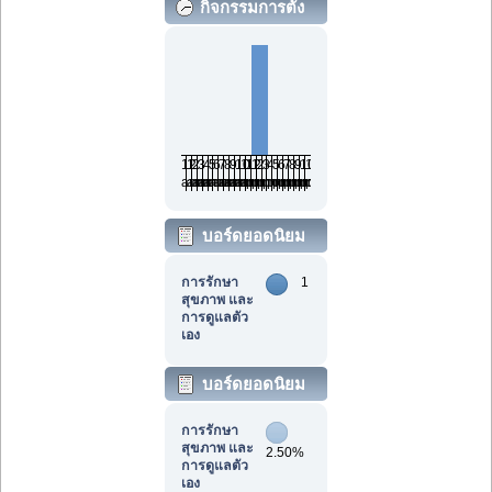
กิจกรรมการตั้ง
กระทู้ตามเวลา
12
1
2
3
4
5
6
7
8
9
10
11
12
1
2
3
4
5
6
7
8
9
10
11
am
am
am
am
am
am
am
am
am
am
am
am
pm
pm
pm
pm
pm
pm
pm
pm
pm
pm
pm
pm
บอร์ดยอดนิยม
เรียงตามจำนวน
การรักษา
1
สุขภาพ และ
กระทู้
การดูแลตัว
เอง
บอร์ดยอดนิยม
เรียงตามกิจกรรม
การรักษา
สุขภาพ และ
2.50%
การดูแลตัว
เอง