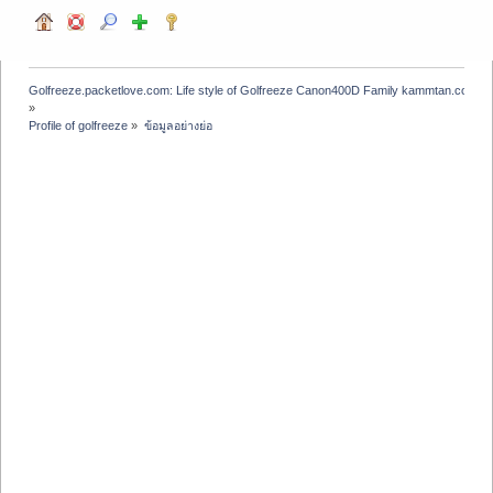
Golfreeze.packetlove.com: Life style of Golfreeze Canon400D Family kammtan.com J
»
Profile of golfreeze
»
ข้อมูลอย่างย่อ