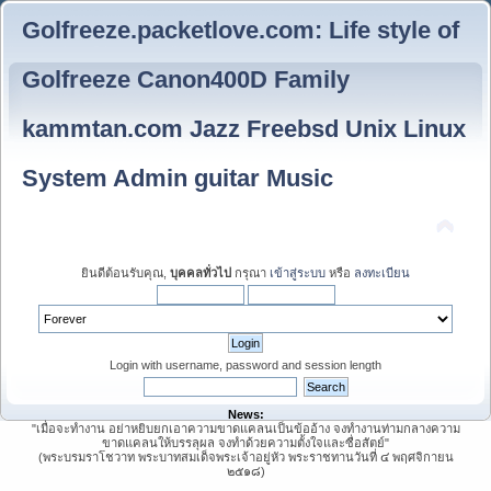
Golfreeze.packetlove.com: Life style of
Golfreeze Canon400D Family
kammtan.com Jazz Freebsd Unix Linux
System Admin guitar Music
ยินดีต้อนรับคุณ,
บุคคลทั่วไป
กรุณา
เข้าสู่ระบบ
หรือ
ลงทะเบียน
Login with username, password and session length
News:
"เมื่อจะทำงาน อย่าหยิบยกเอาความขาดแคลนเป็นข้ออ้าง จงทำงานท่ามกลางความ
ขาดแคลนให้บรรลุผล จงทำด้วยความตั้งใจและซื่อสัตย์"
(พระบรมราโชวาท พระบาทสมเด็จพระเจ้าอยู่หัว พระราชทานวันที่ ๔ พฤศจิกายน
๒๕๑๘)