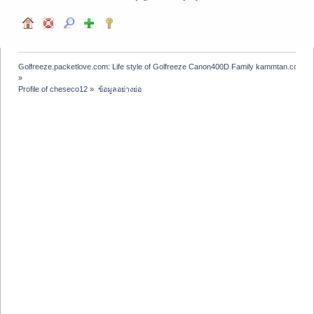
Golfreeze.packetlove.com: Life style of Golfreeze Canon400D Family kammtan.com J
»
Profile of cheseco12
»
ข้อมูลอย่างย่อ