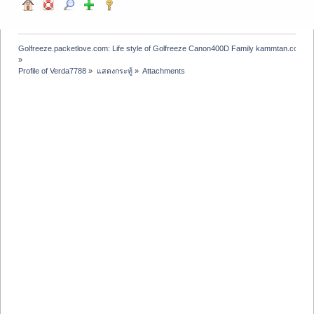
Golfreeze.packetlove.com: Life style of Golfreeze Canon400D Family kammtan.com J
»
Profile of Verda7788
»
แสดงกระทู้
»
Attachments