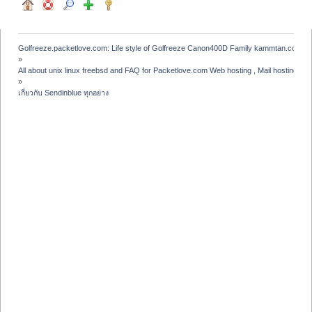
Golfreeze.packetlove.com: Life style of Golfreeze Canon400D Family kammtan.com J
»
All about unix linux freebsd and FAQ for Packetlove.com Web hosting , Mail hosting , V
»
เกี่ยวกับ Sendinblue ทุกอย่าง