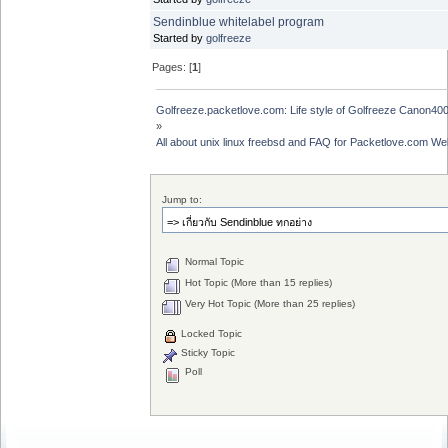
Sendinblue whitelabel program
Started by
golfreeze
Pages: [
1
]
Golfreeze.packetlove.com: Life style of Golfreeze Canon
»
All about unix linux freebsd and FAQ for Packetlove.com Web
Jump to:
Normal Topic
Hot Topic (More than 15 replies)
Very Hot Topic (More than 25 replies)
Locked Topic
Sticky Topic
Poll