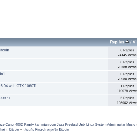
Replies
/
V
itcoin
0 Replies
74145 Views
0 Replies
70788 Views
in1
0 Replies
70980 Views
16.04 with GTX 1080Ti
1 Replies
110079 View
ันระบบ
5 Replies
108902 View
freeze Canon400D Family kammtan.com Jazz Freebsd Unix Linux System Admin guitar Music
hain , Bitcoin
»
เกี่ยวกับ Fintech สกุลเงิน Bitcoin