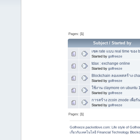
Pages: [
1
]
Subject
/
Started by
เชค rate แบบ real time ของ b
Started by
golfreeze
tdax : exchange online
Started by
golfreeze
Blockchain ลองเทสสร้าง cha
Started by
golfreeze
ใช้งาน claymore on ubuntu 
Started by
golfreeze
การสร้าง zcoin znode เพื่อร
Started by
golfreeze
Pages: [
1
]
Golfreeze.packetlove.com: Life style of Gol
เกี่ยวกับเทคโนโลยี Financial Technology Blockc