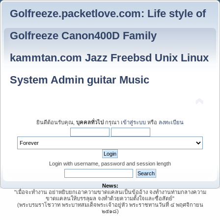
Golfreeze.packetlove.com: Life style of
Golfreeze Canon400D Family
kammtan.com Jazz Freebsd Unix Linux
System Admin guitar Music
ยินดีต้อนรับคุณ,
บุคคลทั่วไป
กรุณา
เข้าสู่ระบบ
หรือ
ลงทะเบียน
Login with username, password and session length
News:
"เมื่อจะทำงาน อย่าหยิบยกเอาความขาดแคลนเป็นข้ออ้าง จงทำงานท่ามกลางความ
ขาดแคลนให้บรรลุผล จงทำด้วยความตั้งใจและซื่อสัตย์"
(พระบรมราโชวาท พระบาทสมเด็จพระเจ้าอยู่หัว พระราชทานวันที่ ๔ พฤศจิกายน
๒๕๑๘)