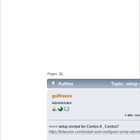
Pages: [
1
]
Author
Topic: setup 
(Read 72792 times)
golfreeze
Administrator
«
on:
เมษา
==== setup snmpd for Centos 8 , Centos7
https://kifarunix.com/install-and-configure-snmp-ubu