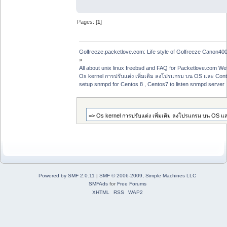
Pages: [
1
]
Golfreeze.packetlove.com: Life style of Golfreeze Canon
»
All about unix linux freebsd and FAQ for Packetlove.com Web
Os kernel การปรับแต่ง เพิ่มเติม ลงโปรแกรม บน OS และ Cont
setup snmpd for Centos 8 , Centos7 to listen snmpd server
Powered by SMF 2.0.11
|
SMF © 2006-2009, Simple Machines LLC
SMFAds
for
Free Forums
XHTML
RSS
WAP2