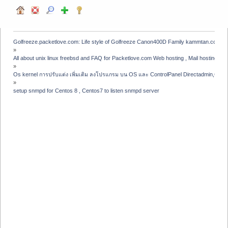
Golfreeze.packetlove.com: Life style of Golfreeze Canon400D Family kammtan.com J
»
All about unix linux freebsd and FAQ for Packetlove.com Web hosting , Mail hosting , V
»
Os kernel การปรับแต่ง เพิ่มเติม ลงโปรแกรม บน OS และ ControlPanel Directadmin,Clou
»
setup snmpd for Centos 8 , Centos7 to listen snmpd server