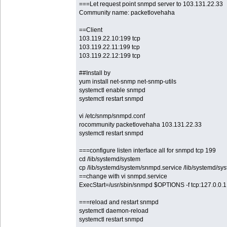
===Let request point snmpd server to 103.131.22.33
Community name: packetlovehaha
==Client
103.119.22.10:199 tcp
103.119.22.11:199 tcp
103.119.22.12:199 tcp
##Install by
yum install net-snmp net-snmp-utils
systemctl enable snmpd
systemctl restart snmpd
vi /etc/snmp/snmpd.conf
rocommunity packetlovehaha 103.131.22.33
systemctl restart snmpd
===configure listen interface all for snmpd tcp 199
cd /lib/systemd/system
cp /lib/systemd/system/snmpd.service /lib/systemd/s
==change with vi snmpd.service
ExecStart=/usr/sbin/snmpd $OPTIONS -f tcp:127.0.0.1
===reload and restart snmpd
systemctl daemon-reload
systemctl restart snmpd