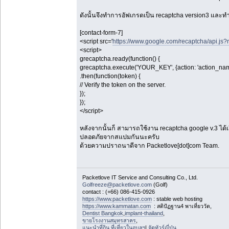
ดังนั้นจึงทำการอัฟเกรดเป็น recaptcha version3 และทำก
[contact-form-7]
<script src='
https://www.google.com/recaptcha/api.
<script>
grecaptcha.ready(function() {
grecaptcha.execute('YOUR_KEY', {action: 'action_nam
.then(function(token) {
// Verify the token on the server.
});
});
</script>
หลังจากนั้นก็ สามารถใช้งาน recaptcha google v.3 ได้เร
ปลอดภัยจากสแปมกันนะครับ
ด้วยความปราถนาดีจาก Packetlove[dot]com Team.
Packetlove IT Service and Consulting Co., Ltd.
Golfreeze@packetlove.com
(Golf)
contact : (+66) 086-415-0926
https://www.packetlove.com
: stable web hosting
https://www.kammatan.com
: สติปัฏฐาน4 พาเที่ยววัด,
Dentist Bangkok
,
implant-thailand
,
ขายโรงงานสมุทรสาคร
,
แนะนำที่กิน ที่เที่ยวในอุบลฯ
|,
จัดทัวร์ญี่ปุ่น