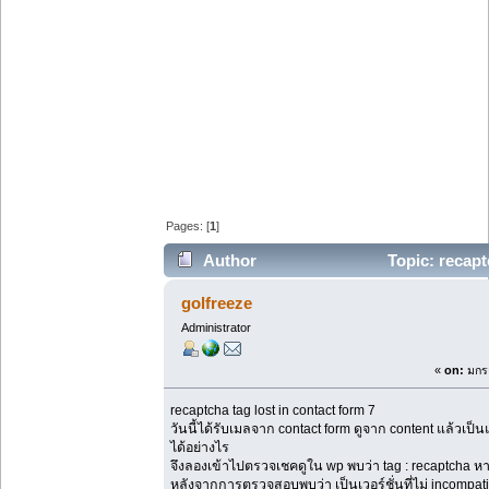
Pages: [
1
]
Author
Topic: recapt
golfreeze
Administrator
«
on:
มกรา
recaptcha tag lost in contact form 7
วันนี้ได้รับเมลจาก contact form ดูจาก content แล้
ได้อย่างไร
จึงลองเข้าไปตรวจเชคดูใน wp พบว่า tag : recaptcha หา
หลังจากการตรวจสอบพบว่า เป็นเวอร์ชั่นที่ไม่ incompat