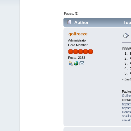
Pages: [
1
]
Author
Topi
golfreeze
Administrator
Hero Member
####
1. Lo
Posts: 2153
2. Go
3. Cr
4. Se
5. C
«
Last
Packet
Golfr
contac
https
https
Denti
ขายโร
แนะนำที