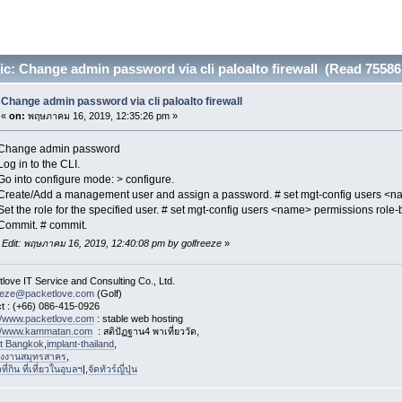
c: Change admin password via cli paloalto firewall (Read 75586
Change admin password via cli paloalto firewall
«
on:
พฤษภาคม 16, 2019, 12:35:26 pm »
Change admin password
g in to the CLI.
 into configure mode: > configure.
eate/Add a management user and assign a password. # set mgt-config users <na
t the role for the specified user. # set mgt-config users <name> permissions role-ba
ommit. # commit.
 Edit: พฤษภาคม 16, 2019, 12:40:08 pm by golfreeze
»
love IT Service and Consulting Co., Ltd.
eeze@packetlove.com
(Golf)
t : (+66) 086-415-0926
://www.packetlove.com
: stable web hosting
://www.kammatan.com
: สติปัฏฐาน4 พาเที่ยววัด,
st Bangkok
,
implant-thailand
,
งงานสมุทรสาคร
,
่กิน ที่เที่ยวในอุบลฯ
|,
จัดทัวร์ญี่ปุ่น