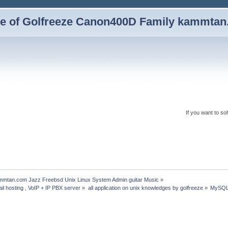
yle of Golfreeze Canon400D Family kammta
If you want to so
ammtan.com Jazz Freebsd Unix Linux System Admin guitar Music
»
il hosting , VoIP + IP PBX server
»
all application on unix knowledges by golfreeze
»
MySQL 