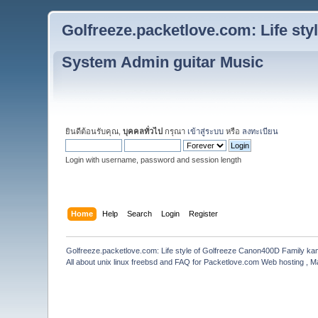
Golfreeze.packetlove.com: Life st
System Admin guitar Music
ยินดีต้อนรับคุณ,
บุคคลทั่วไป
กรุณา
เข้าสู่ระบบ
หรือ
ลงทะเบียน
Login with username, password and session length
Home
Help
Search
Login
Register
Golfreeze.packetlove.com: Life style of Golfreeze Canon400D Family k
All about unix linux freebsd and FAQ for Packetlove.com Web hosting , Ma