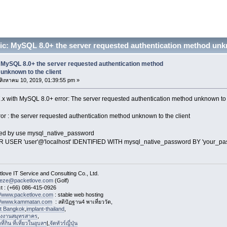
c: MySQL 8.0+ the server requested authentication method unk
MySQL 8.0+ the server requested authentication method
unknown to the client
สิงหาคม 10, 2019, 01:39:55 pm »
x with MySQL 8.0+ error: The server requested authentication method unknown to t
ror : the server requested authentication method unknown to the client
xed by use mysql_native_password
 USER 'user'@'localhost' IDENTIFIED WITH mysql_native_password BY 'your_pas
love IT Service and Consulting Co., Ltd.
eeze@packetlove.com
(Golf)
t : (+66) 086-415-0926
://www.packetlove.com
: stable web hosting
://www.kammatan.com
: สติปัฏฐาน4 พาเที่ยววัด,
st Bangkok
,
implant-thailand
,
งงานสมุทรสาคร
,
่กิน ที่เที่ยวในอุบลฯ
|,
จัดทัวร์ญี่ปุ่น