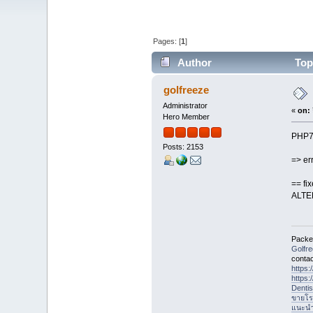
Pages: [
1
]
Author
Topi
times)
golfreeze
Administrator
«
on:
Hero Member
PHP7.
Posts: 2153
=> er
== fi
ALTER
Packet
Golfr
contac
https
https
Denti
ขายโร
แนะนำที