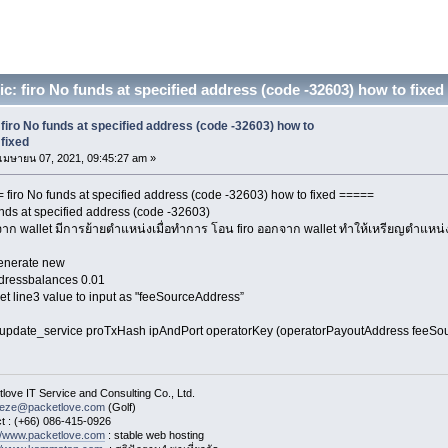
c: firo No funds at specified address (code -32603) how to fixe
firo No funds at specified address (code -32603) how to
fixed
เมษายน 07, 2021, 09:45:27 am »
 firo No funds at specified address (code -32603) how to fixed =====
nds at specified address (code -32603)
งจาก wallet มีการย้ายตำแหน่งเมื่อทำการ โอน firo ออกจาก wallet ทำให้เหรียญตำแหน่
enerate new
ddressbalances 0.01
et line3 value to input as "feeSourceAddress”
 update_service proTxHash ipAndPort operatorKey (operatorPayoutAddress feeSo
love IT Service and Consulting Co., Ltd.
eeze@packetlove.com
(Golf)
t : (+66) 086-415-0926
://www.packetlove.com
: stable web hosting