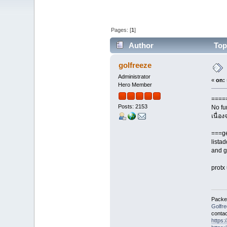
Pages: [
1
]
Author
Topi
golfreeze
Administrator
«
on:
Hero Member
=====
Posts: 2153
No fu
เนื่อ
===g
lista
and g
protx
Packet
Golfr
contac
https