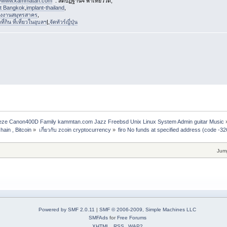
://www.kammatan.com
: สติปัฏฐาน4 พาเที่ยววัด,
st Bangkok
,
implant-thailand
,
งงานสมุทรสาคร
,
่กิน ที่เที่ยวในอุบลฯ
|,
จัดทัวร์ญี่ปุ่น
freeze Canon400D Family kammtan.com Jazz Freebsd Unix Linux System Admin guitar Music
hain , Bitcoin
»
เกี่ยวกับ zcoin cryptocurrency
»
firo No funds at specified address (code -32
Jum
Powered by SMF 2.0.11
|
SMF © 2006-2009, Simple Machines LLC
SMFAds
for
Free Forums
XHTML
RSS
WAP2