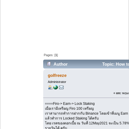
Pages: [
1
]
Author
Topic: How to
99955 times)
golfreeze
Administrator
«
on:
พฤษภ
====Firo-> Earn-> Lock Staking
เมื่อเรามีเหรียญ Firo 100 เหรียญ
เราสามารถทำการฝากกับ Binance โดยเข้าที่เมนู Earn
แล้วทำการ Locked Staking ได้ครับ
โดย เรตของดอกเบี้ย ณ วันที่ 12May2021 จะเป็น 5.78% ต่
รายวันได้ ครับ