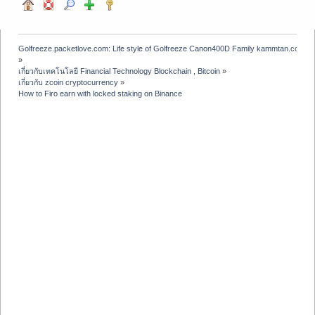
Golfreeze.packetlove.com: Life style of Golfreeze Canon400D Family kammtan.com J
»
เกี่ยวกับเทคโนโลยี Financial Technology Blockchain , Bitcoin
»
เกี่ยวกับ zcoin cryptocurrency
»
How to Firo earn with locked staking on Binance 