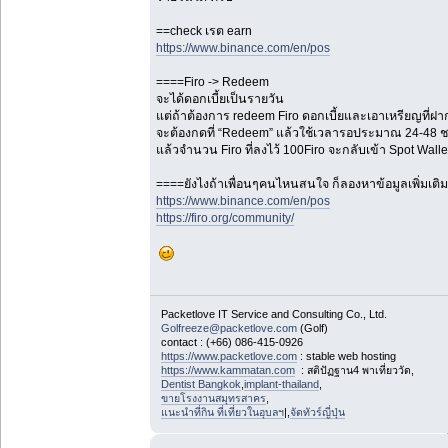
==check เรต earn
https://www.binance.com/en/pos
====Firo -> Redeem
จะได้ดอกเบี้ยเป็นรายวัน
แต่ถ้าต้องการ redeem Firo ดอกเบี้ยและเอาเหรียญที่ฝ
จะต้องกดที่ “Redeem” แล้วใช้เวลารอประมาณ 24-48 ชม เพ
แล้วจำนวน Firo ที่ลงไว้ 100Firo จะกลับเข้า Spot Wal
====ยังไงถ้าเพื่อนๆคนไหนสนใจ ก็ลองหาข้อมูลเพิ่มเติ
https://www.binance.com/en/pos
https://firo.org/community/
Packetlove IT Service and Consulting Co., Ltd.
Golfreeze@packetlove.com
(Golf)
contact : (+66) 086-415-0926
https://www.packetlove.com
: stable web hosting
https://www.kammatan.com
: สติปัฏฐาน4 พาเที่ยววัด,
Dentist Bangkok
,
implant-thailand
,
ขายโรงงานสมุทรสาคร
,
แนะนำที่กิน ที่เที่ยวในอุบลฯ
|,
จัดทัวร์ญี่ปุ่น