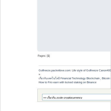
Pages: [
1
]
Golfreeze.packetlove.com: Life style of Golfreeze Canon
»
เกี่ยวกับเทคโนโลยี Financial Technology Blockchain , Bitcoin
How to Firo earn with locked staking on Binance 