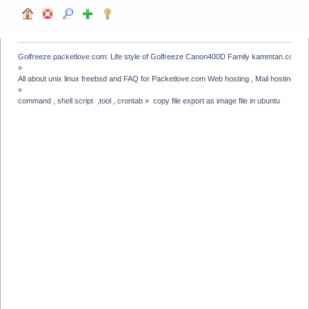
Golfreeze.packetlove.com: Life style of Golfreeze Canon400D Family kammtan.com J
»
All about unix linux freebsd and FAQ for Packetlove.com Web hosting , Mail hosting , V
»
command , shell script  ,tool , crontab
»
copy file export as image file in ubuntu