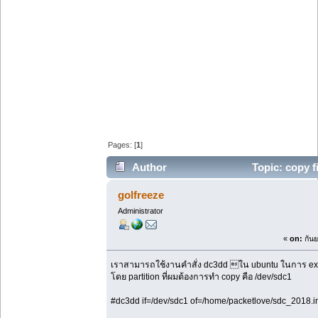
Pages: [
1
]
Author
Topic: copy f
golfreeze
Administrator
«
on:
กันย
เราสามารถใช้งานคำสั่ง dc3dd ใน ubuntu ในการ expo
โดย partition ที่ผมต้องการทำ copy คือ /dev/sdc1
#dc3dd if=/dev/sdc1 of=/home/packetlove/sdc_2018.