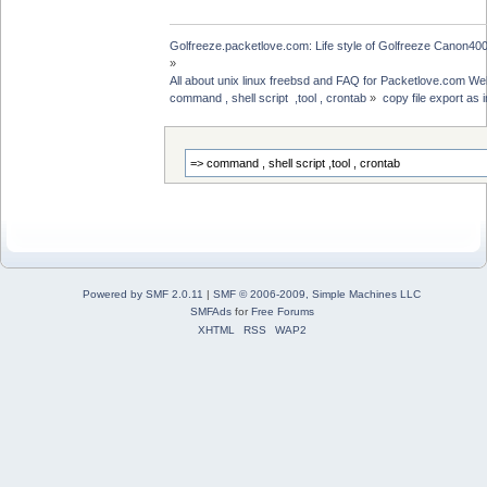
Golfreeze.packetlove.com: Life style of Golfreeze Canon
»
All about unix linux freebsd and FAQ for Packetlove.com Web
command , shell script  ,tool , crontab
»
copy file export as 
Powered by SMF 2.0.11
|
SMF © 2006-2009, Simple Machines LLC
SMFAds
for
Free Forums
XHTML
RSS
WAP2