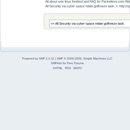
All about unix linux freebsd and FAQ for Packetlove.com Web
All Security via cyber space relate golfreeze task.
»
http://
Powered by SMF 2.0.11
|
SMF © 2006-2009, Simple Machines LLC
SMFAds
for
Free Forums
XHTML
RSS
WAP2