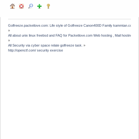
Golfreeze.packetlove.com: Life style of Golfreeze Canon400D Family kammtan.com J
»
All about unix linux freebsd and FAQ for Packetlove.com Web hosting , Mail hosting , V
»
All Security via cyber space relate golfreeze task.
»
http://openctf.com/ security exercise