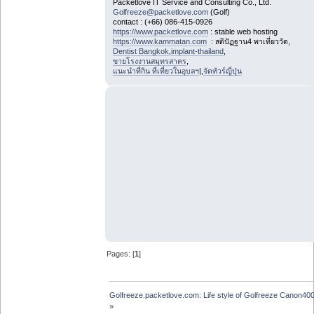
Packetlove IT Service and Consulting Co., Ltd.
Golfreeze@packetlove.com
(Golf)
contact : (+66) 086-415-0926
https://www.packetlove.com
: stable web hosting
https://www.kammatan.com
: สติปัฏฐาน4 พาเที่ยววัด,
Dentist Bangkok
,
implant-thailand
,
ขายโรงงานสมุทรสาคร
,
แนะนำที่กิน ที่เที่ยวในอุบลฯ
|,
จัดทัวร์ญี่ปุ่น
Pages: [
1
]
Golfreeze.packetlove.com: Life style of Golfreeze Canon
»