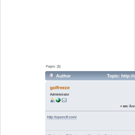
Pages: [
1
]
Author
Topic: http:/
golfreeze
Administrator
«
on:
สิงห
http://openctf.com/