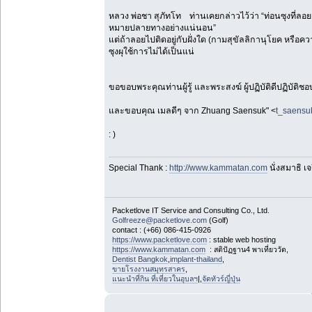
หลวง พ่อชา สุภัทโท ท่านเคยกล่าวไว้ว่า “ท่อนซุงที่ลอยล่อง
หมายปลายทางอย่างแน่นอน”
แต่ถ้าลอยไปติดอยู่กับฝั่งใด (กามสุขัลลิกานุโยค หรือคว
ซุงผุใช้การไม่ได้เป็นแน่
ขอขอบพระคุณท่านผู้รู้ และพระสงฆ์ ผู้ปฏิบัติดีปฏิบัติชอ
และขอบคุณ เมลดีๆ จาก Zhuang Saensuk" <
t_saensu
: )
Special Thank :
http://www.kammatan.com
นั่งสมาธิ เ
Packetlove IT Service and Consulting Co., Ltd.
Golfreeze@packetlove.com
(Golf)
contact : (+66) 086-415-0926
https://www.packetlove.com
: stable web hosting
https://www.kammatan.com
: สติปัฏฐาน4 พาเที่ยววัด,
Dentist Bangkok
,
implant-thailand
,
ขายโรงงานสมุทรสาคร
,
แนะนำที่กิน ที่เที่ยวในอุบลฯ
|,
จัดทัวร์ญี่ปุ่น