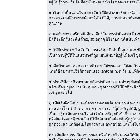
อยู่ ไม่รู้ว่าจะเริ่มต้นที่ตรงไหน อย่างไรดี) พอจะรวบรวมได้
๑. เริ่มจากตื่นนอนในแต่ละวัน ให้ฝึกทำสมาธิอย่างน้อย
การสวดมนต์ไหว้พระด้วยหรือไม่ก็ได้) การทำสมาธิจะอยู่ใน
คุณภาพ
๒. ต่อด้วยการเจริญสติ คือระลึกรู้ในการทำกิจส่วนตัว
มีสติระลึกรู้และตื่นตัวอยู่เสมอทุกๆ อิริยาบถ “เดินนับเท
๓. ให้ฝึกทำสมาธิ สลับกับการเจริญสติเช่นนี้ ทุกๆ ๑-๓ 
เป็นการปฏิบัติในแนวทางที่ถูก เป็นสัมมาทิฏฐิ เมื่อเจริ
๔. ศีลห้าและกุศลกรรมบถสิบอย่าให้ขาด และให้งดเว้น
โดยวิธีสมาทานวิรัติด้วยตนเอง เอาเจตนางดเว้นเป็นที่ต
๕. ท่านที่มีภารกิจมากและต้องทำกิจการงานต่างๆ ที่จะต้
สติระลึกรู้ อยู่กับงานนั้นๆ ขณะพูดเจรจาก็ให้มีสติระลึกร
เจริญสติต่อไป
๖. เมื่อเริ่มฝึกใหม่ๆ จะมีอาการเผลอสติบ่อยมาก และบาง
ท่านปราโมทย์ สันตยากร ท่านกล่าวว่า “ผู้ที่เจริญสติปัฏฐ
เป็น จะรู้ปรมัตถธรรมไม่ได้ เมื่อไปเจริญสติเข้าก็จะกลาย
หรือคิด ใจลอยฟุ้งซ่านไป ก็ให้กลับมามีสติระลึกรู้อยู่กับสภ
ถูกต้องแล้ว แต่ต้องไม่ใช่การกำหนดหรือน้อมและไม่ใช่ตั้
หาก จิตมีอาการเกิดกามราคะ หรือโทสะที่รุนแรง ให้ห