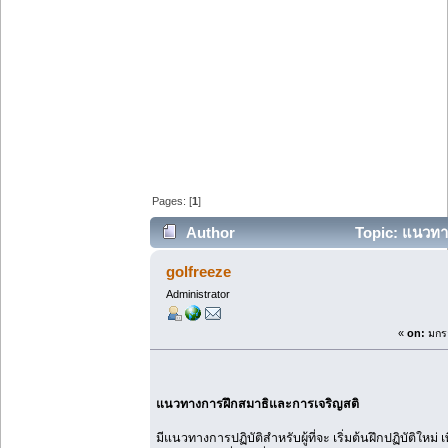
Pages: [
1
]
Author
Topic: แนวทาง
(Read 80972 times)
golfreeze
Administrator
«
on:
มกรา
แนวทางการฝึกสมาธิและการเจริญสติ
มีแนวทางการปฏิบัติสำหรับผู้ที่จะ เริ่มต้นฝึกปฏิบัติใหม่