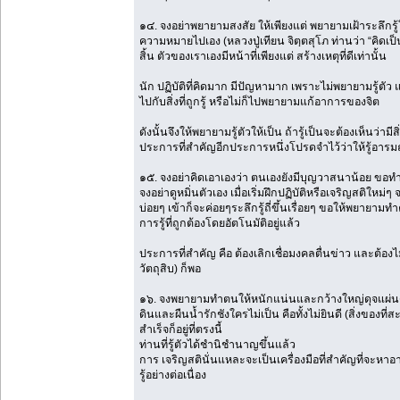
๑๔. จงอย่าพยายามสงสัย ให้เพียงแต่ พยายามเฝ้าระลึกรู
ความหมายไปเอง (หลวงปู่เทียน จิตฺตสุโภ ท่านว่า “คิด
สิ้น ตัวของเราเองมีหน้าที่เพียงแต่ สร้างเหตุที่ดีเท่านั้น
นัก ปฏิบัติที่คิดมาก มีปัญหามาก เพราะไม่พยายามรู้ตัว
ไปกับสิ่งที่ถูกรู้ หรือไม่ก็ไปพยายามแก้อาการของจิต
ดังนั้นจึงให้พยายามรู้ตัวให้เป็น ถ้ารู้เป็นจะต้องเห็นว่าม
ประการที่สำคัญอีกประการหนึ่งโปรดจำไว้ว่าให้รู้อารมณ์
๑๕. จงอย่าคิดเอาเองว่า ตนเองยังมีบุญวาสนาน้อย ขอทำบ
จงอย่าดูหมิ่นตัวเอง เมื่อเริ่มฝึกปฏิบัติหรือเจริญสติให
บ่อยๆ เข้าก็จะค่อยๆระลึกรู้ถี่ขึ้นเรื่อยๆ ขอให้พยายามท
การรู้ที่ถูกต้องโดยอัตโนมัติอยู่แล้ว
ประการที่สำคัญ คือ ต้องเลิกเชื่อมงคลตื่นข่าว และต้
วัตถุสิบ) ก็พอ
๑๖. จงพยายามทำตนให้หนักแน่นและกว้างใหญ่ดุจแผ่นดิน
ดินและผืนน้ำรักชังใครไม่เป็น คือทั้งไม่ยินดี (สิ่งของ
สำเร็จก็อยู่ที่ตรงนี้
ท่านที่รู้ตัวได้ชำนิชำนาญขึ้นแล้ว
การ เจริญสตินั่นแหละจะเป็นเครื่องมือที่สำคัญที่จะหาอารม
รู้อย่างต่อเนื่อง