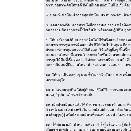
ต่อไปใหม่ถ้าอาการยังไม่หายแสดงว่า ท่านไม่ได้อยู่กับสมา
การปล่อยวางจิตให้พอดี ตึงไปก็เลย หย่อนไปก็ไม่ถึง ต้อ
๗. ขณะที่เข้าห้องน้ำถ่ายทุกข์หนัก-เบา หนาว-ร้อน หิว-ก
๘. ตอนกลางวัน ควรหาหนังสือธรรมะมาอ่าน หรือฟังเทปธ
กล่าวอาจเกิดจากการตั้งใจเกินไป หรืออาจปฏิบัติไม่ถูก
๙. ให้มองโลกแง่ดีเสมอๆ ทำจิตใจให้ร่าเริงแจ่มใสตลอดทั้งวั
ของเขา การพูด การคิดและทำ ก็ให้เป็นไปในกุศล คือ ท
ประคองรักษากุศลธรรมให้เกิดและให้เจริญยิ่งๆ ขึ้นเร
ของความโกรธ ซึ่งความโกรธจะเกิดขึ้นเร็วมากแต่ตอนจ
การจุดไม้ขีดที่เริ่มจุดเปลวไฟจะลุกสว่างเร็วมาก แล้
กลายเป็นคนที่มีความโกรธน้อยลง จนการแสดงออกทางกาย
๑๐. ให้ประเมินผลทุกๆ ๑-๓ ชั่วโมง หรือวันละ ๓-๔ ครั้ง
เพราะเหตุใด
๑๑. ก่อนนอนทุกคืน ให้อยู่กับสมาธิในอิริยาบถนอนตะแค
นอนดู “รูปนอน” จนกว่าจะหลับ
๑๒. เมื่อประเมินผลแล้วให้สำรวจตรวจสอบ เป้าหมาย คือ กา
ก้าวหน้าอย่างไรบ้างหรือไม่ หากยังไม่ก้าวหน้า ต้องค้น
หาสัตบุรุษผู้รู้หรือกัลยาณมิตรเพื่อขอคำแนะนำ ไม่ค
๑๓. ให้พยายามฝึกทำความเพียร เฝ้าใส่ใจในความรู้สึก
เรื่อยๆ จากที่คิดว่ายากมากๆ จนกลายเป็นง่าย และเกิดเ