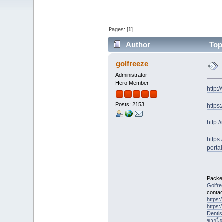
Pages: [
1
]
Author
Topi
golfreeze
Administrator
Hero Member
http:
Posts: 2153
https
http:
https
porta
Packet
Golfr
contac
https
https
Denti
ขายโร