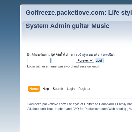
Golfreeze.packetlove.com: Life st
System Admin guitar Music
ยินดีต้อนรับคุณ,
บุคคลทั่วไป
กรุณา
เข้าสู่ระบบ
หรือ
ลงทะเบียน
Login with username, password and session length
Home
Help
Search
Login
Register
Golfreeze.packetlove.com: Life style of Golfreeze Canon400D Family k
All about unix linux freebsd and FAQ for Packetlove.com Web hosting , Ma