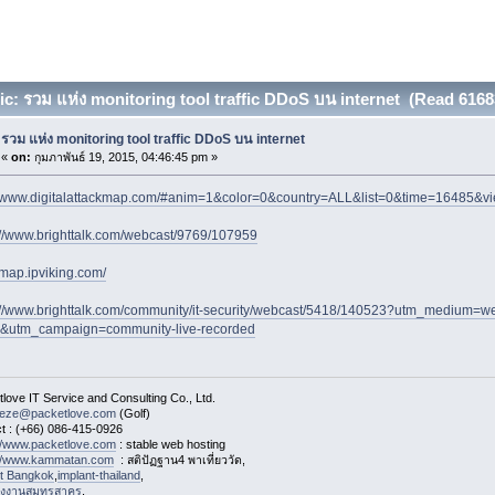
c: รวม แห่ง monitoring tool traffic DDoS บน internet (Read 6168
รวม แห่ง monitoring tool traffic DDoS บน internet
«
on:
กุมภาพันธ์ 19, 2015, 04:46:45 pm »
//www.digitalattackmap.com/#anim=1&color=0&country=ALL&list=0&time=16485&
://www.brighttalk.com/webcast/9769/107959
//map.ipviking.com/
://www.brighttalk.com/community/it-security/webcast/5418/140523?utm_medium=w
l&utm_campaign=community-live-recorded
love IT Service and Consulting Co., Ltd.
eeze@packetlove.com
(Golf)
t : (+66) 086-415-0926
://www.packetlove.com
: stable web hosting
://www.kammatan.com
: สติปัฏฐาน4 พาเที่ยววัด,
st Bangkok
,
implant-thailand
,
งงานสมุทรสาคร
,