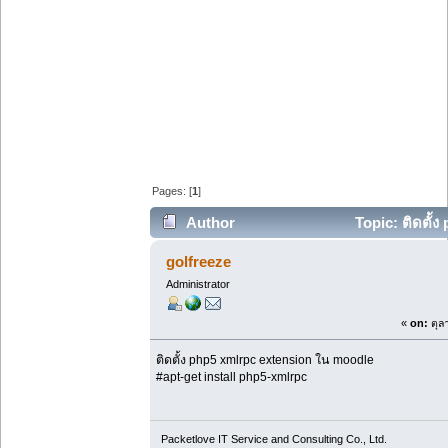
Pages: [
1
]
Author
Topic: ติดตั้
times)
golfreeze
Administrator
«
on:
ตุล
ติดตั้ง php5 xmlrpc extension ใน moodle
#apt-get install php5-xmlrpc
Packetlove IT Service and Consulting Co., Ltd.