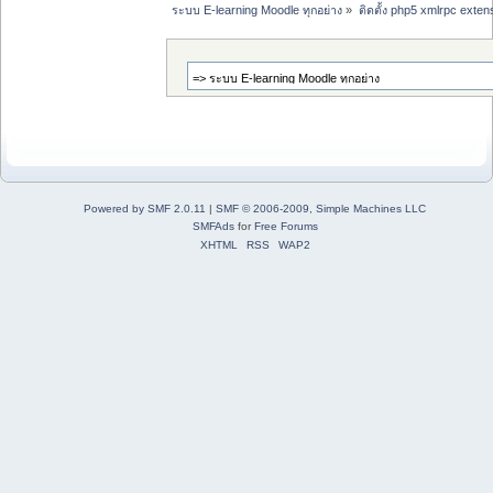
ระบบ E-learning Moodle ทุกอย่าง
»
ติดตั้ง php5 xmlrpc exten
Powered by SMF 2.0.11
|
SMF © 2006-2009, Simple Machines LLC
SMFAds
for
Free Forums
XHTML
RSS
WAP2