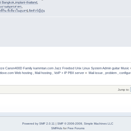
st Bangkok
,
implant-thailand
,
งงานสมุทรสาคร
,
่กิน ที่เที่ยวในอุบลฯ
|,
จัดทัวร์ญี่ปุ่น
freeze Canon400D Family kammtan.com Jazz Freebsd Unix Linux System Admin guitar Music
etlove.com Web hosting , Mail hosting , VoIP + IP PBX server
»
Mail issue , problem , configur
Jump to:
Powered by SMF 2.0.11
|
SMF © 2006-2009, Simple Machines LLC
SMFAds
for
Free Forums