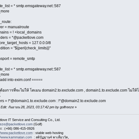
_list = * smtp.emsgateway.net::587
more
_route:
er = manualroute
ins = ! +local_domains
ers = *@packetlove.com
e_target_hosts = 127.0.0.0/8
tion = "${perl{check_limits}}"
sport = remote_smtp
_list = * smtp.emsgateway.net::587
more
add into exim.conf =====
าต้องการที่จะไม่ให้ โดเมน domain2.to.exclude.com , domain1.to.exclude.com ไม่ใ
้
rs = !*@domain1.to.exclude.com : !*@domain2.to.exclude.com
 Edit: กันยายน 28, 2023, 03:17:42 pm by golfreeze
»
love IT Service and Consulting Co., Ltd.
eeze@packetlove.com
(Golf)
t : (+66) 086-415-0926
://www.packetlove.com
: stable web hosting
://www.kammatan.com
: สติปัฏฐาน4 พาเที่ยววัด,