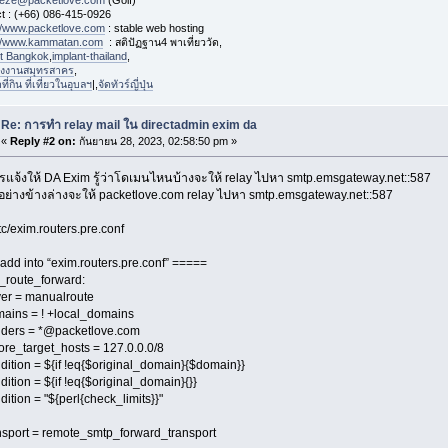
eeze@packetlove.com
(Golf)
t : (+66) 086-415-0926
://www.packetlove.com
: stable web hosting
://www.kammatan.com
: สติปัฏฐาน4 พาเที่ยววัด,
st Bangkok
,
implant-thailand
,
งงานสมุทรสาคร
,
่กิน ที่เที่ยวในอุบลฯ
|,
จัดทัวร์ญี่ปุ่น
Re: การทำ relay mail ใน directadmin exim da
«
Reply #2 on:
กันยายน 28, 2023, 02:58:50 pm »
แจ้งให้ DA Exim รู้ว่าโดเมนไหนบ้างจะให้ relay ไปหา smtp.emsgateway.net::587
ัวอย่างข้างล่างจะให้ packetlove.com relay ไปหา smtp.emsgateway.net::587
tc/exim.routers.pre.conf
add into “exim.routers.pre.conf” =====
_route_forward:
er = manualroute
ins = ! +local_domains
ers = *@packetlove.com
e_target_hosts = 127.0.0.0/8
tion = ${if !eq{$original_domain}{$domain}}
tion = ${if !eq{$original_domain}{}}
tion = "${perl{check_limits}}"
port = remote_smtp_forward_transport