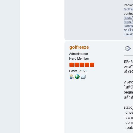
Packet
Golfr
contac
https
https
Denti
ขายโร
แนะนำที
golfreeze
Administrator
Hero Member
มีอีก
เช่นม
Posts: 2153
เพื่อ
vi /et
ไปที่บ
begin
แล้วท
static
drive
trans
domai
rout