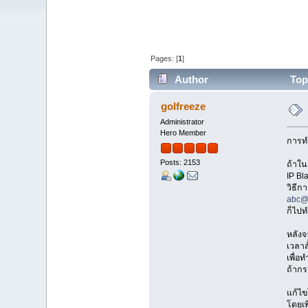
Pages: [
1
]
Author
Topi
golfreeze
Administrator
Hero Member
การทำ
Posts: 2153
ถ้าใน
IP Bla
วิธีก
abc@
ก็ไปท
หลังจ
เวลาส
เพื่อ
ถ้ากร
แก้ไข
โดยเพ