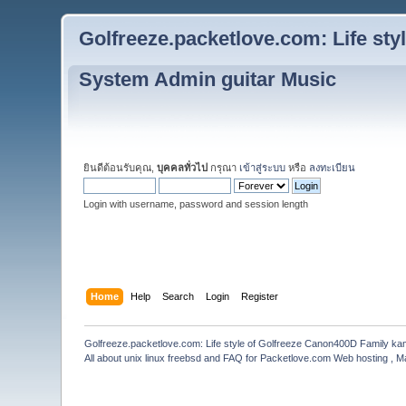
Golfreeze.packetlove.com: Life st
System Admin guitar Music
ยินดีต้อนรับคุณ,
บุคคลทั่วไป
กรุณา
เข้าสู่ระบบ
หรือ
ลงทะเบียน
Login with username, password and session length
Home
Help
Search
Login
Register
Golfreeze.packetlove.com: Life style of Golfreeze Canon400D Family k
All about unix linux freebsd and FAQ for Packetlove.com Web hosting , Ma