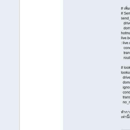
# เพิ
# Sen
send
drive
domai
hotmai
live.b
: live
condi
trans
route
# look
looku
drive
domai
ignor
condi
trans
no_
ทำการ
เท่านี