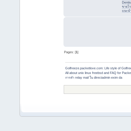
Denti
ขายโร
แนะนำที
Pages: [
1
]
Golfreeze.packetlove.com: Life style of Gol
All about unix linux freebsd and FAQ for Pack
การทำ relay mail ใน directadmin exim da 