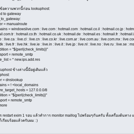
่มข้อความพวกนี้ก่อน lookuphost:
d to gateway
_to_gateway:
r = manualroute
ns = windowslive.com : live.com : hotmail.com : hotmail.co.il : hotmail.co.jp : hotma
l.com.tr : hotmail.co.th : hotmail.co.uk : hotmail.de : hotmail.es : hotmail.fr : hotmail.it 
e : live.ca : live.cl : live.cn : live.co.kr : live.com.ar : live.com.au : live.com.mx : live.
.dk : live.fr : live.hk : live.ie : live.in : live.it : live.jp : live.nl : live.no : live.ru : live
tion = "${perl{check_limits}}"
port = remote_smtp
_list = * new.ips.add.res
uphost ข้างล่างนี้มีอยู่เดิมแล้ว
phost:
r = dnslookup
ns = ! +local_domains
e_target_hosts = 127.0.0.0/8
tion = "${perl{check_limits}}"
port = remote_smtp
more
 restart exim 1 รอบ แล้วทำการ monitor maillog ไปพร้อมๆกันครับ ทั้งเครื่องต้นทาง แล
้ก็เรียบร้อยแล้วครับผม : )