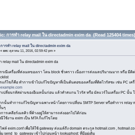
c: การทำ relay mail ใน directadmin exim da (Read 125404 times
การทำ relay mail ใน directadmin exim da
«
on:
ตุลาคม 11, 2016, 02:59:42 pm »
 relay mail ใน directadmin exim da
กรณีเครื่องที่ส่งเมลของเรา โดน block ชั่วคราว เนื่องการส่งเมลปริมาณมาก หรือ มีติ
cklist
ารแก้ไขก็คือ ทำการเข้าไปแก้ไขปัญหาที่เป็นต้นตอของเครื่องที่ติดไวรัสซะ เช่น PC เครื
example.com
ำเปลี่ยนรหัสผ่านของอีเมลนั้นก่อน แล้วทำสแกน ไวรัส หรือ มัลแวร์ในเครื่อง PC นั้น
ากนั้นทำการแก้ไขปัญหาเฉพาะหน้าโดยการเปลี่ยน SMTP Server หรือทำการ relay mai
ั้นๆ
ทำการเคลียร์เมลคิว ที่ค้างอยู่ให้สามารถส่งออกไปได้ก่อน
ณีใช้งาน exim เป็น MTA ก็แก้ไขโดย
ไฟล์ exim.conf เพื่อให้ใช้ gateway ส่งเมล์ถึง domain ตระกูล hotmail.com , hotmail.co
ิ่ม send_to_gateway เข้าไปก่อนหน้า lookuphost: ที่มีอยู่เดิม