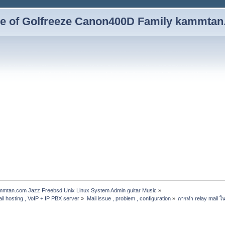
yle of Golfreeze Canon400D Family kammta
ammtan.com Jazz Freebsd Unix Linux System Admin guitar Music
»
il hosting , VoIP + IP PBX server
»
Mail issue , problem , configuration
»
การทำ relay mail ใ