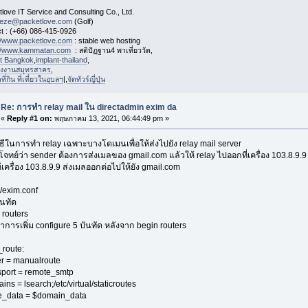
love IT Service and Consulting Co., Ltd.
eeze@packetlove.com
(Golf)
t : (+66) 086-415-0926
://www.packetlove.com
: stable web hosting
://www.kammatan.com
: สติปัฏฐาน4 พาเที่ยววัด,
st Bangkok
,
implant-thailand
,
งงานสมุทรสาคร
,
่กิน ที่เที่ยวในอุบลฯ
|,
จัดทัวร์ญี่ปุ่น
Re: การทำ relay mail ใน directadmin exim da
«
Reply #1 on:
พฤษภาคม 13, 2021, 06:44:49 pm »
วิธีในการทำ relay เฉพาะบางโดเมนเพื่อให้ส่งไปยัง relay mail server
ีโจทย์ว่า sender ต้องการส่งเมลของ gmail.com แล้วให้ relay ไปออกที่เครื่อง 103.8.9.9
ให้เครื่อง 103.8.9.9 ส่งเมลออกต่อไปให้ยัง gmail.com
c/exim.conf
ันทัด
 routers
ำการเพิ่ม configure 5 บันทัด หลังจาก begin routers
_route:
r = manualroute
port = remote_smtp
ns = lsearch;/etc/virtual/staticroutes
e_data = $domain_data