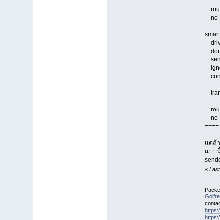
route
no_
smart
driv
doma
send
ignor
condi
tran
route
no_
==== 
แต่ถ้
แบบนี
sende
«
Last
Packet
Golfr
contac
https
https