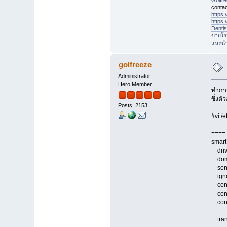
Golfr
contac
https
https
Denti
ขายโร
แนะนำที
golfreeze
Administrator
Hero Member
ทำการ
ซึ่งต
Posts: 2153
#vi /e
==== 
smart
driv
doma
send
ignor
condi
condi
condi
trans