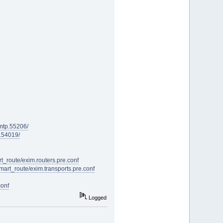
smtp.55206/
l.54019/
t_route/exim.routers.pre.conf
mart_route/exim.transports.pre.conf
conf
Logged