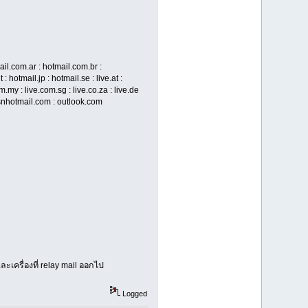
il.com.ar : hotmail.com.br :
: hotmail.jp : hotmail.se : live.at :
com.my : live.com.sg : live.co.za : live.de
.se : msnhotmail.com : outlook.com
ะเครื่องที่ relay mail ออกไป
Logged