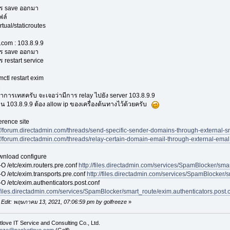
ร save ออกมา
ฟล์
irtual/staticroutes
.com : 103.8.9.9
ร save ออกมา
 restart service
mctl restart exim
บ
ำการเทสครับ จะเจอว่ามีการ relay ไปยัง server 103.8.9.9
่บน 103.8.9.9 ต้อง allow ip ของเครื่องต้นทางไว้ด้วยครับ
erence site
://forum.directadmin.com/threads/send-specific-sender-domains-through-external-
://forum.directadmin.com/threads/relay-certain-domain-email-through-external-ema
nload configure
-O /etc/exim.routers.pre.conf
http://files.directadmin.com/services/SpamBlocker/smar
-O /etc/exim.transports.pre.conf
http://files.directadmin.com/services/SpamBlocker/s
-O /etc/exim.authenticators.post.conf
//files.directadmin.com/services/SpamBlocker/smart_route/exim.authenticators.post.
 Edit: พฤษภาคม 13, 2021, 07:06:59 pm by golfreeze
»
love IT Service and Consulting Co., Ltd.