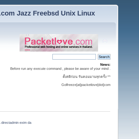
n.com Jazz Freebsd Unix Linux
News:
Before run any execute command , please be aware of your mind .
ตั้งสติก่อน รันคอมมานทุกครั้ง ^^
Golfreeze[at]packetlove[dot]com
น directadmin exim da 