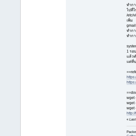
ทำกา
ไปที่ไ
/etc/v
เพิ่ม
gmail
ทำกา
ทำการ
syste
1 รอ
แล้วท
แต่ที
==ref
https
https
==dow
wget 
wget 
wget 
http:
«
Last
Packet