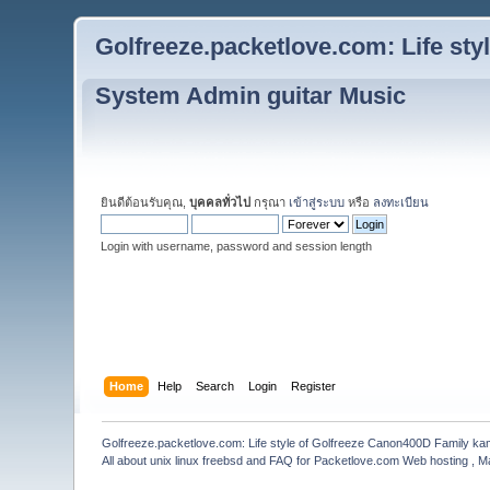
Golfreeze.packetlove.com: Life st
System Admin guitar Music
ยินดีต้อนรับคุณ,
บุคคลทั่วไป
กรุณา
เข้าสู่ระบบ
หรือ
ลงทะเบียน
Login with username, password and session length
Home
Help
Search
Login
Register
Golfreeze.packetlove.com: Life style of Golfreeze Canon400D Family k
All about unix linux freebsd and FAQ for Packetlove.com Web hosting , Ma