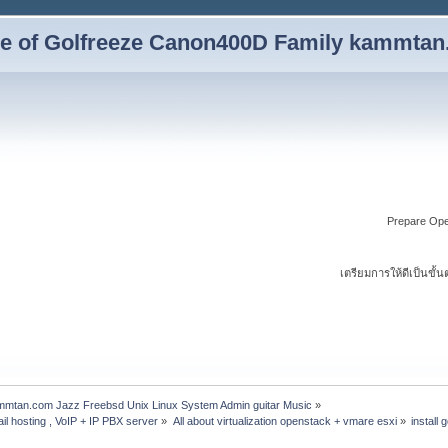
yle of Golfreeze Canon400D Family kammta
Prepare Oper
เตรียมการให้ดีเป็นขั
ammtan.com Jazz Freebsd Unix Linux System Admin guitar Music
»
il hosting , VoIP + IP PBX server
»
All about virtualization openstack + vmare esxi
»
install