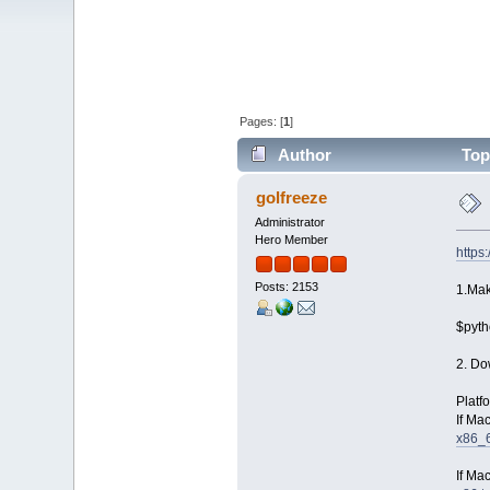
Pages: [
1
]
Author
Topi
golfreeze
Administrator
Hero Member
https
Posts: 2153
1.Mak
$pyth
2. Do
Plat
If Ma
x86_6
If Ma