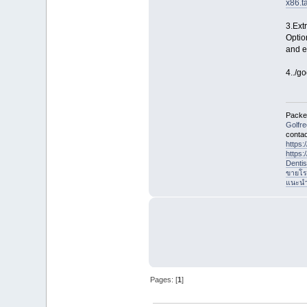
x86.t
3.Extr
Optio
and e
4../g
Packet
Golfr
contac
https
https
Denti
ขายโร
แนะนำที
Pages: [
1
]