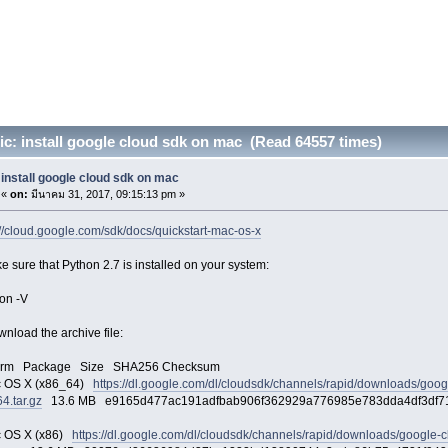
c: install google cloud sdk on mac (Read 64557 times)
install google cloud sdk on mac
«
on:
มีนาคม 31, 2017, 09:15:13 pm »
://cloud.google.com/sdk/docs/quickstart-mac-os-x
e sure that Python 2.7 is installed on your system:
on -V
wnload the archive file:
form Package Size SHA256 Checksum
c OS X (x86_64)
https://dl.google.com/dl/cloudsdk/channels/rapid/downloads/goog
4.tar.gz
13.6 MB e9165d477ac191adfbab906f362929a776985e783dda4df3df7
c OS X (x86)
https://dl.google.com/dl/cloudsdk/channels/rapid/downloads/google-