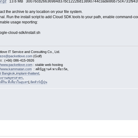
ar.gz
13.6 MB 30076cd26636984d37bc1222bd13890744c3ade86b75c4731f943
act the archive to any location on your file system.
nal. Run the install script to add Cloud SDK tools to your path, enable command-com
nable usage reporting:
oogle-cloud-sdk/install.sh
love IT Service and Consulting Co., Ltd.
eeze@packetlove.com
(Golf)
t : (+66) 086-415-0926
://www.packetlove.com
: stable web hosting
://www.kammatan.com
: สติปัฏฐาน4 พาเที่ยววัด,
st Bangkok
,
implant-thailand
,
งงานสมุทรสาคร
,
่กิน ที่เที่ยวในอุบลฯ
|,
จัดทัวร์ญี่ปุ่น