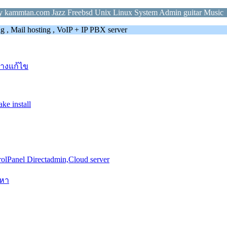
ily kammtan.com Jazz Freebsd Unix Linux System Admin guitar Music
g , Mail hosting , VoIP + IP PBX server
ทางแก้ไข
ke install
lPanel Directadmin,Cloud server
ญหา