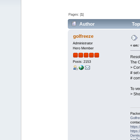
Pages: [
1
]
Author
Topi
golfreeze
Administrator
«
on:
Hero Member
Resol
Posts: 2153
The C
> Con
# set
# com
To ve
> Sho
Packet
Golfr
contac
https
https
Denti
ขายโร