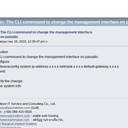
c: The CLI comnmand to change the management interface on p
The CLI comnmand to change the management interface
on paloalto
พฤษภาคม 16, 2019, 12:35:47 pm »
ution
LI comnmand to change the management interface on paloalto:
figure
 deviceconfig system ip-address x.x.x.x netmask x.x.x.x default-gateway x.x.x.x
mit
rify the change:
w system info
love IT Service and Consulting Co., Ltd.
eeze@packetlove.com
(Golf)
t : (+66) 086-415-0926
://www.packetlove.com
: stable web hosting
://www.kammatan.com
: สติปัฏฐาน4 พาเที่ยววัด,
st Bangkok
,
implant-thailand
,
งงานสมุทรสาคร
,