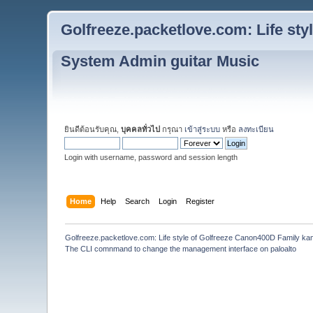
Golfreeze.packetlove.com: Life st
System Admin guitar Music
ยินดีต้อนรับคุณ,
บุคคลทั่วไป
กรุณา
เข้าสู่ระบบ
หรือ
ลงทะเบียน
Login with username, password and session length
Home
Help
Search
Login
Register
Golfreeze.packetlove.com: Life style of Golfreeze Canon400D Family k
The CLI comnmand to change the management interface on paloalto