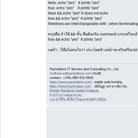
false; echo "yes" # prints "yes"
true; echo "yes" # prints "yes"
false && echo "yes" # does not echo
true && echo "yes" # prints "yes"
Newlines are interchangeable with ; when terminati
สรุปคือ ถ้าใช้ && ขั้น คือต้องรัน command แรกเสร็จแล
true && echo "yes" # prints "yes"
แต่ถ้า ; ก็คือไม่สนใจว่า ประโยคข้างหน้าจะจริงหรือเปล
Packetlove IT Service and Consulting Co., Ltd.
Golfreeze@packetlove.com
(Golf)
contact : (+66) 086-415-0926
https://www.packetlove.com
: stable web hosting
https://www.kammatan.com
: สติปัฏฐาน4 พาเที่ยววัด,
Dentist Bangkok
,
implant-thailand
,
ขายโรงงานสมุทรสาคร
,
แนะนำที่กิน ที่เที่ยวในอุบลฯ
|,
จัดทัวร์ญี่ปุ่น