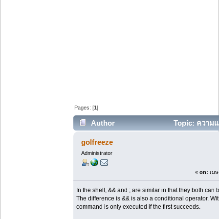
Pages: [
1
]
Author
Topic: ความแต
62197 times)
golfreeze
Administrator
«
on:
เมษา
In the shell, && and ; are similar in that they both c
The difference is && is also a conditional operator. W
command is only executed if the first succeeds.