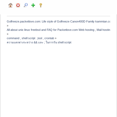
Golfreeze.packetlove.com: Life style of Golfreeze Canon400D Family kammtan.com J
»
All about unix linux freebsd and FAQ for Packetlove.com Web hosting , Mail hosting , V
»
command , shell script  ,tool , crontab
»
ความแตกต่างระหว่าง && และ ; ในการรัน shell script