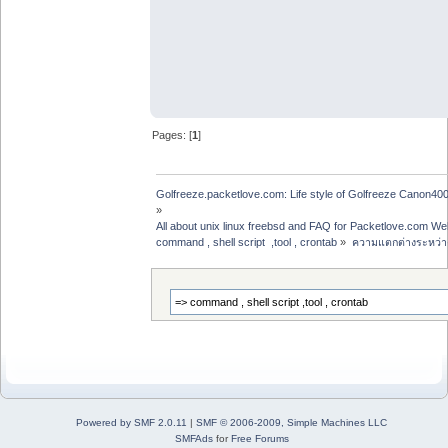
Pages: [
1
]
Golfreeze.packetlove.com: Life style of Golfreeze Canon
»
All about unix linux freebsd and FAQ for Packetlove.com Web
command , shell script  ,tool , crontab
»
ความแตกต่างระหว่าง 
Powered by SMF 2.0.11
|
SMF © 2006-2009, Simple Machines LLC
SMFAds
for
Free Forums