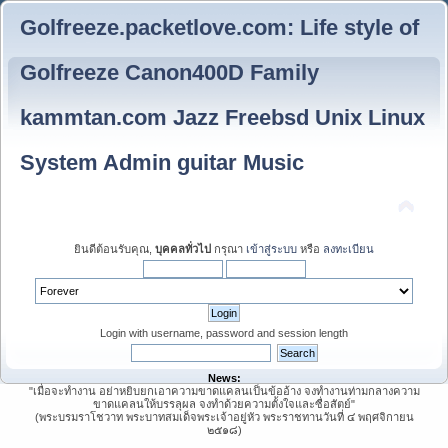
Golfreeze.packetlove.com: Life style of
Golfreeze Canon400D Family
kammtan.com Jazz Freebsd Unix Linux
System Admin guitar Music
ยินดีต้อนรับคุณ,
บุคคลทั่วไป
กรุณา
เข้าสู่ระบบ
หรือ
ลงทะเบียน
Login with username, password and session length
News:
"เมื่อจะทำงาน อย่าหยิบยกเอาความขาดแคลนเป็นข้ออ้าง จงทำงานท่ามกลางความ
ขาดแคลนให้บรรลุผล จงทำด้วยความตั้งใจและซื่อสัตย์"
(พระบรมราโชวาท พระบาทสมเด็จพระเจ้าอยู่หัว พระราชทานวันที่ ๔ พฤศจิกายน
๒๕๑๘)