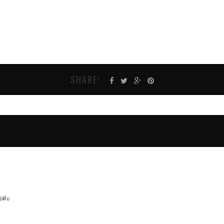
e
SHARE:
ยค่ะ