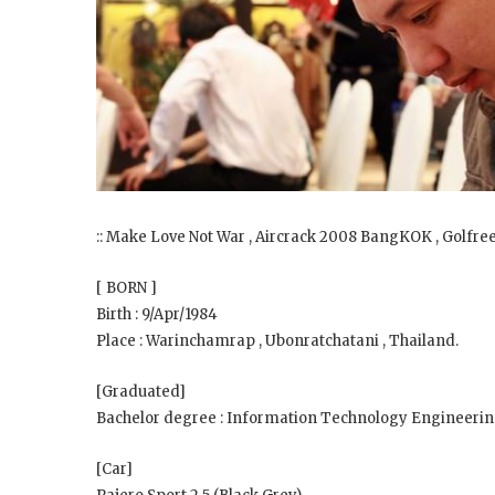
:: Make Love Not War , Aircrack 2008 BangKOK , Golf
[ BORN ]
Birth : 9/Apr/1984
Place : Warinchamrap , Ubonratchatani , Thailand.
[Graduated]
Bachelor degree : Information Technology Engineerin
[Car]