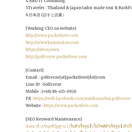
4.R&D IT Consulting.
5.Traveler : Thailand & Japan tailor made tour & BackP
6.日本語 (話すと読書）
[Working CEO on website]
http://www.packetlove.com
http://www.kammatan.com
https://ubon.town
http://golfreeze.packetlove.com
[Contact]
Email : golfreeze[at]packetlove[dot]com
Line ID : Golfreeze
Mobile : (+66) 86-415-0926
FB :
https://web.facebook.com/watthanachai.golfreeze
Website :
https://www.packetlove.com
[SEO Keyword Maintenance]
นั่งสมาธิ เจริญสติปัฏฐาน
| เว็บสำเร็จรูป
|
เว็บไซต์สำเร็จรูป
|
ทำเว็