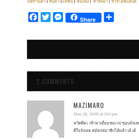
เปิดร้านค้า
|
สินค้า
|
แฟชั่น
|
ช้อปปิ้ง
|
ทัวร์พม่า
|
ทัวร์ไอซ์แลนด์
Facebook
Twitter
Messenger
Shar
Share
2 COMMENTS
MAZIMARO
May 28, 2008 at 3:43 pm
หวัดดีค่ะ เข้ามาเยี่ยมชมเวป ชอบจังเล
ดีใจจังเลย สมัครสมาชิกได้แล้ว เย้ เย้