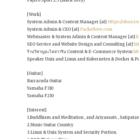
Pajero Sport 2.5 (Black Grey)
[Work]
System Admin & Content Manager [at]
Https://ubon.t
System Admin & CEO [at]
Packetlove.com
Webmaster & System Admin & Content Manager [at]
k
SEO Service and Website Design and Consulting [at]
ht
ร้านวิชาญอะไหล่วาริน Content & E-Commerce System
ht
Speaker Unix and Linux and Kubernetes & Docker & Publ
[Guitar]
Barracuda Guitar
Yamaha F310
Yamaha F210
[Interest]
1.Buddhism and Meditation , and Ariyassat4 , Satipatan4 , สติ
2.Music Guitar Country
3.Linux & Unix System and Security Portion.