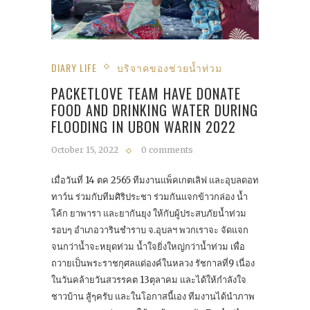
DIARY LIFE
บริจาคของช่วยน้ำท่วม
PACKETLOVE TEAM HAVE DONATE
FOOD AND DRINKING WATER DURING
FLOODING IN UBON WARIN 2022
October 15, 2022
0 comments
เมื่อวันที่ 14 ตค 2565 ทีมงานแพ็คเกตเลิฟ และอุบลดอท
ทาว์น ร่วมกับทีมศิริประชา ร่วมกันแจกข้าวกล่อง น้ำ
โค้ก ยาพารา และยากันยุง ให้กับผู้ประสบภัยน้ำท่วม
รอบๆ อำเภอวารินชำราบ จ.อุบลฯ พวกเราจะ จัดแจก
จนกว่าน้ำจะหยุดท่วม น้ำใจยิ่งใหญ่กว่าน้ำท่วม เพื่อ
ถวายเป็นพระราชกุศลแด่องค์ในหลวง รัชกาลที่9 เนื่อง
ในวันคล้ายวันสวรรคต 13ตุลาคม และได้ให้กำลังใจ
ชาวบ้าน สู้ๆครับ และในโอกาสนี้เอง ทีมงานได้นำภาพ