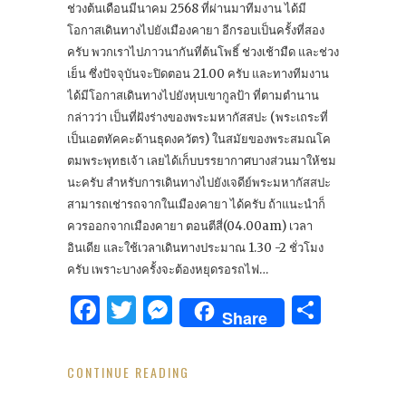
ช่วงต้นเดือนมีนาคม 2568 ที่ผ่านมาทีมงาน ได้มี
โอกาสเดินทางไปยังเมืองคายา อีกรอบเป็นครั้งที่สอง
ครับ พวกเราไปภาวนากันที่ต้นโพธิ์ ช่วงเช้ามืด และช่วง
เย็น ซึ่งปัจจุบันจะปิดตอน 21.00 ครับ และทางทีมงาน
ได้มีโอกาสเดินทางไปยังหุบเขากูลป้า ที่ตามตำนาน
กล่าวว่า เป็นที่ฝังร่างของพระมหากัสสปะ (พระเถระที่
เป็นเอตทัคคะด้านธุดงควัตร) ในสมัยของพระสมณโค
ตมพระพุทธเจ้า เลยได้เก็บบรรยากาศบางส่วนมาให้ชม
นะครับ สำหรับการเดินทางไปยังเจดีย์พระมหากัสสปะ
สามารถเช่ารถจากในเมืองคายา ได้ครับ ถ้าแนะนำก็
ควรออกจากเมืองคายา ตอนตีสี่(04.00am) เวลา
อินเดีย และใช้เวลาเดินทางประมาณ 1.30 -2 ชั่วโมง
ครับ เพราะบางครั้งจะต้องหยุดรอรถไฟ…
Facebook
Twitter
Messenger
Share
Share
CONTINUE READING