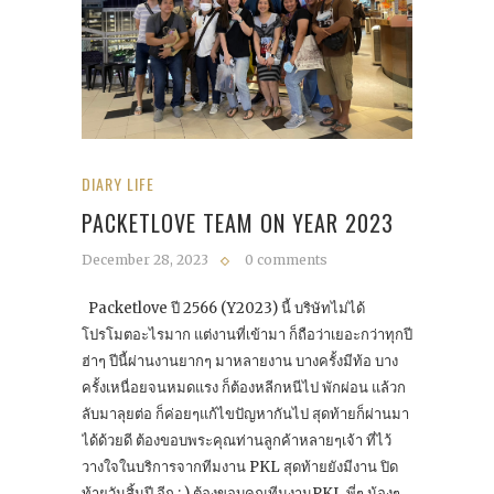
DIARY LIFE
PACKETLOVE TEAM ON YEAR 2023
December 28, 2023
0 comments
Packetlove ปี 2566 (Y2023) นี้ บริษัทไม่ได้
โปรโมตอะไรมาก แต่งานที่เข้ามา ก็ถือว่าเยอะกว่าทุกปี
ฮ่าๆ ปีนี้ผ่านงานยากๆ มาหลายงาน บางครั้งมีท้อ บาง
ครั้งเหนื่อยจนหมดแรง ก็ต้องหลีกหนีไป พักผ่อน แล้วก
ลับมาลุยต่อ ก็ค่อยๆแก้ไขปัญหากันไป สุดท้ายก็ผ่านมา
ได้ด้วยดี ต้องขอบพระคุณท่านลูกค้าหลายๆเจ้า ที่ไว้
วางใจในบริการจากทีมงาน PKL สุดท้ายยังมีงาน ปิด
ท้ายวันสิ้นปี อีก : ) ต้องขอบคุณทีมงานPKL พี่ๆ น้องๆ…