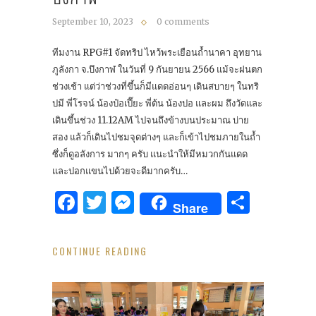
September 10, 2023
0 comments
ทีมงาน RPG#1 จัดทริป ไหว้พระเยือนถ้ำนาคา อุทยาน
ภูลังกา จ.บึงกาฬ ในวันที่ 9 กันยายน 2566 แม้จะฝนตก
ช่วงเช้า แต่ว่าช่วงที่ขึ้นก็มีแดดอ่อนๆ เดินสบายๆ ในทริ
ปมี พี่โรจน์ น้องป๋อเปี๊ยะ พี่ต้น น้องปอ และผม ถึงวัดและ
เดินขึ้นช่วง 11.12AM ไปจนถึงข้างบนประมาณ บ่าย
สอง แล้วก็เดินไปชมจุดต่างๆ และก็เข้าไปชมภายในถ้ำ
ซึ่งก็ดูอลังการ มากๆ ครับ แนะนำให้มีหมวกกันแดด
และปอกแขนไปด้วยจะดีมากครับ…
Facebook
Twitter
Messenger
Share
Share
CONTINUE READING