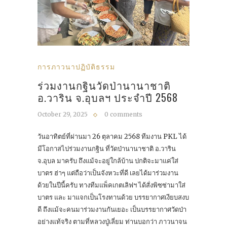
การภาวนาปฏิบัติธรรม
ร่วมงานกฐินวัดป่านานาชาติ
อ.วาริน จ.อุบลฯ ประจำปี 2568
October 29, 2025
0 comments
วันอาทิตย์ที่ผ่านมา 26 ตุลาคม 2568 ทีมงาน PKL ได้
มีโอกาสไปร่วมงานกฐิน ที่วัดป่านานาชาติ อ.วาริน
จ.อุบล มาครับ ถึงแม้จะอยู่ใกล้บ้าน ปกติจะมาแค่ใส่
บาตร ฮ่าๆ แต่ถือว่าเป็นจังหวะที่ดี เลยได้มาร่วมงาน
ด้วยในปีนี้ครับ ทางทีมแพ็คเกตเลิฟฯ ได้สั่งพิซซ่ามาใส่
บาตร และ มาแจกเป็นโรงทานด้วย บรรยากาศเงียบสงบ
ดี ถึงแม้จะคนมาร่วมงานกันเยอะ เป็นบรรยากาศวัดป่า
อย่างแท้จริง ตามที่หลวงปู่เลี่ยม ท่านบอกว่า ภาวนาจน