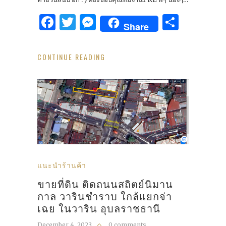
Facebook
Twitter
Messenger
Share
Share
CONTINUE READING
แนะนำร้านค้า
ขายที่ดิน ติดถนนสถิตย์นิมาน
กาล วารินชำราบ ใกล้แยกจ่า
เฉย ในวาริน อุบลราชธานี
December 4, 2023
0 comments