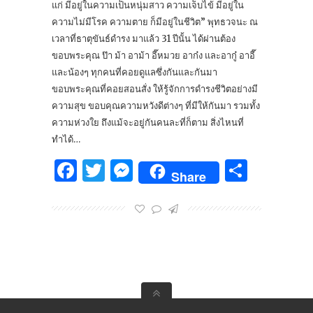
แก่ มีอยู่ในความเป็นหนุ่มสาว ความเจ็บไข้ มีอยู่ใน
ความไม่มีโรค ความตาย ก็มีอยู่ในชีวิต” พุทธวจนะ ณ
เวลาที่ธาตุขันธ์ดำรง มาแล้ว 31 ปีนั้น ได้ผ่านต้อง
ขอบพระคุณ ป๊า ม้า อาม้า อี๊หมวย อาก๋ง และอากู๋ อาอี๊
และน้องๆ ทุกคนที่คอยดูแลซึ่งกันและกันมา
ขอบพระคุณที่คอยสอนสั่ง ให้รู้จักการดำรงชีวิตอย่างมี
ความสุข ขอบคุณความหวังดีต่างๆ ที่มีให้กันมา รวมทั้ง
ความห่วงใย ถึงแม้จะอยู่กันคนละที่ก็ตาม สิ่งไหนที่
ทำได้…
Facebook
Twitter
Messenger
Share
Share