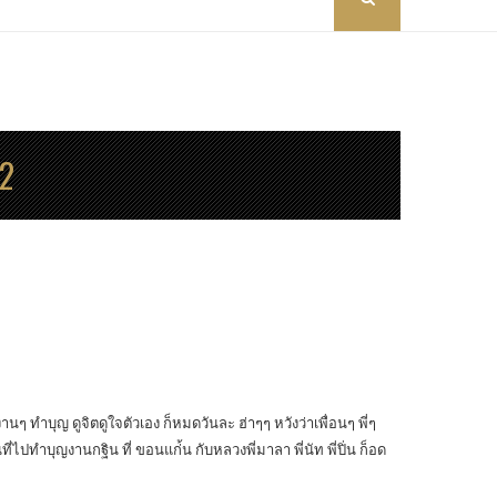
2
านๆ ทำบุญ ดูจิตดูใจตัวเอง ก็หมดวันละ ฮ่าๆๆ หวังว่าเพื่อนๆ พี่ๆ
ี่ไปทำบุญงานกฐิน ที่ ขอนแก่้น กับหลวงพี่มาลา พี่นัท พี่ปิ่น ก็อด