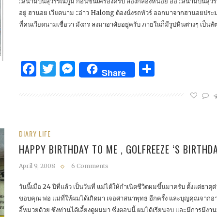
::สนามบินสุวรรณภูมิ ก่อนขึ้นเครื่องครับ ลองกล้องหน่อย อิอิ ::สนามบินสุวร
อยู่ ฮานอย เวียดนาม ::อ่าว Halong ต้องนั่งรถทัวร์ ออกมาจากฮานอยประม
ที่คนเวียดนามเชื่อว่า มังกร ลงมาอาศัยอยู่ครับ ภายในก็มีรูปหินต่างๆ เป็นสั
Facebook
Twitter
Messenger
Share
Share
DIARY LIFE
HAPPY BIRTHDAY TO ME , GOLFREEZE ‘S BIRTHD
April 9, 2008
6 Comments
วันนี้เมื่อ 24 ปีที่แล้ว เป็นวันที่ แม่ได้ให้กำเนิดชีวิตผมขึ้นมาครับ ตั้งแต่ธ
ขอบคุณ พ่อ แม่ที่ให้ผมได้เกิดมา เจอศาสนาพุทธ อีกครั้ง และบุญคุณจากอา
อี๊หมวยด้วย ซึ่งท่านได้เลี้ยงดูผมมา ซึ่งตอนนี้ ผมได้เรียนจบ และมีการมีงานท