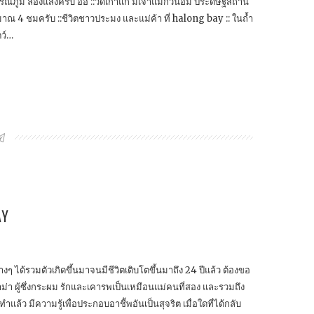
รณภูมิ ลองแสงครับ อิอิ ::วัดเก่าแก่ มีเจ้าแม่กวนอิม ประดิษฐสถาน
าณ 4 ชมครับ ::ชีวิตชาวประมง และแม่ค้า ที่ halong bay :: ในถ้ำ
ตว์…
AY
าตุต่างๆ ได้รวมตัวเกิดขึ้นมาจนมีชีวิตเติบโตขึ้นมาถึง 24 ปีแล้ว ต้องขอ
ม่า ผู้ซึ่งกระผม รักและเคารพเป็นเหมือนแม่คนที่สอง และรวมถึง
ำแล้ว มีความรู้เพื่อประกอบอาชีัพอันเป็นสุจริต เมื่อใดที่ได้กลับ