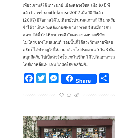
เที่ยวเกาหลีใต้ เกาะนามิ เมืองหลวงโซล เมื่อ 10 ปี ที่
แล้ว travel-south-korea-2007 เมื่อ 10 ปีแล้ว
(2007) มีโอกาสได้ไปเที่ยวยังประเทศเกาหลีใต้ มาครับ
จำได้ว่าเป็นช่วงหลังงานศพอาม่า ทางบริษัทมีการจับ
ฉลากให้ตั๋วไปเที่ยวเกาหลี กับคณะของทางบริษัท
ไมโครซอฟ ไทยแลนด์ รอบนั้นก็ได้แวะวัดหลายที่เลย
ครับ ก็ได้ทำบุญไปให้อาม่าด้วย ไปประมาณ 5 วัน 3 คืน
สนุกดีครับ ไปเป็นทัวร์ครั้งแรกในชีวิต ได้ไปกินอาหารส
ไตส์เกาหลีแท้ๆ เช่น ไก่ผัดใส่ซอสกิมจิ…
Facebook
Twitter
Messenger
Share
Share