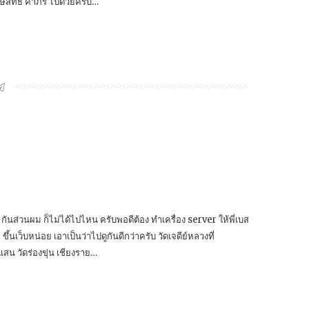
ษ์สิทธิ์ คำภีร์ ไปด้วยครับ…
วัด กันส่วนผม ก็ไม่ได้ไปไหน ครับพอดีต้อง ทำเครื่อง server ให้พี่เบส
ขึ้นเว็บหน่อย เอาเป็นว่าไปดูกันดีกว่าครับ วัดเจดีย์หลวงที่
สน วัดร่องขุ่น เชียงราย…