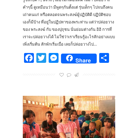
คำๆนี้ ดูเหมือนว่า มีพูดๆกันตั้งแต่ รุ่นเด็กๆ ไปจนถึงคน
เถ่าคนแก่ หรือตลอดจนพระสงฆ์ผู้ปฏิบัติดี ปฏิบัติชอบ
เองก็มีบ้าง ที่อยู่ในปฏิปทาของพระท่าน แต่ว่าปล่อยวาง
ของ พระสงฆ์ กับ ของปุถุชน นั่นย่อมต่างกัน อิอิ การที่
เราจะปล่อยวางได้ ไม่ใช่ว่าเราเรียนรู้อะไรสักอย่างแบบ
เพิ่งเริ่มต้น สักพักเริ่มเบื่อ เลยก็ปล่อยวางไป…
Facebook
Twitter
Messenger
Share
Share