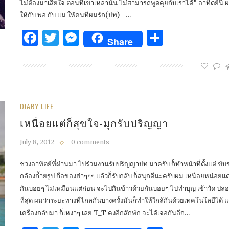
ไม่ต้องมาเสียใจ ตอนที่เขาเหล่านั้น ไม่สามารถพูดคุยกับเราได้” อาทิตย์นี
ให้กับ พ่อ กับ แม่ ให้คนที่ผมรัก(ปท) …
Facebook
Twitter
Messenger
Share
Share
DIARY LIFE
เหนื่อยแต่ก็สุขใจ-มุกรับปริญญา
July 8, 2012
0 comments
ช่วงอาทิตย์ที่ผ่านมา ไปร่วมงานรับปริญญาปท มาครับ ก็ทำหน้าที่ตั้งแต่ ขั
กล้องถ่้ายรูป ถือของฮ่าๆๆๆ แล้วก็รับกลับ ก็สนุกดีนะครับผม เหนื่อยหน่อยแต
กันบ่อยๆ ไม่เหมือนแต่ก่อน จะไปกินข้าวด้วยกันบ่อยๆ ไปทำบุญ เข้าวัด ปล่
ที่สุด ผมว่าระยะทางที่ไกลกันบางครั้งมันก็ทำให้ใกล้กันด้วยเทคโนโลยีได้ แต
เครื่องกลับมา ก็เหงาๆ เลย T_T คงอีกสักพัก จะได้เจอกันอีก…