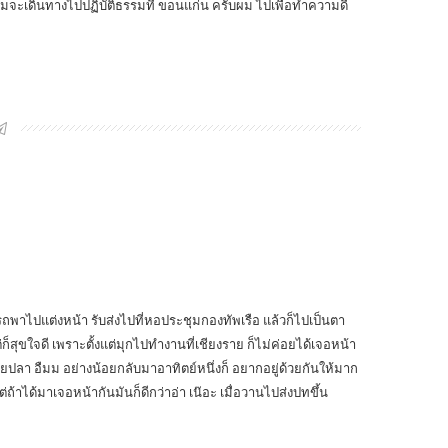
้ ผมจะเดินทางไปปฏิบัติธรรมที่ ขอนแก่น ครับผม ไปเพื่อทำความดี
บรถพาไปแต่งหน้า รับส่งไปที่หอประชุมกองทัพเรือ แล้วก็ไปเป็นตา
่ก็สุขใจดี เพราะตั้งแต่มุกไปทำงานที่เชียงราย ก็ไม่ค่อยได้เจอหน้า
อยปลา อืมม อย่างน้อยกลับมาอาทิตย์หนึ่งก็ อยากอยู่ด้วยกันให้มาก
่ถ้าได้มาเจอหน้ากันมันก็ดีกว่าอ่า เน๊อะ เมื่อวานไปส่งปทขึ้น