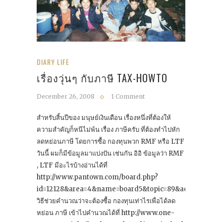
DIARY LIFE
เรื่องวุ่นๆ กับภาษี TAX-HOWTO
December 26, 2008
1 Comment
สำหรับสิ้นปีของ มนุษย์เงินเดือน เรื่องหนึ่งที่ต้องให้
ความสำคัญก็หนีไม่พ้น เรื่อง ภาษีครับ ที่ต้องทำไปหัก
ลดหย่อนภาษี โดยการซื้อ กองทุนพวก RMF หรือ LTF
วันนี้ ผมก็มีข้อมูลมาแบ่งปัน เช่นกัน อิอิ ข้อมูลว่า RMF
, LTF มีอะไรบ้างอ่านได้ที่
http://www.pantown.com/board.php?
id=12128&area=4&name=board5&topic=89&action=view
วิธีช่วยคำนวณว่าจะต้องซื้อ กองทุนเท่าไรเพื่อได้ลด
หย่อน ภาษี เข้าไปคำนวณได้ที่ http://www.one-