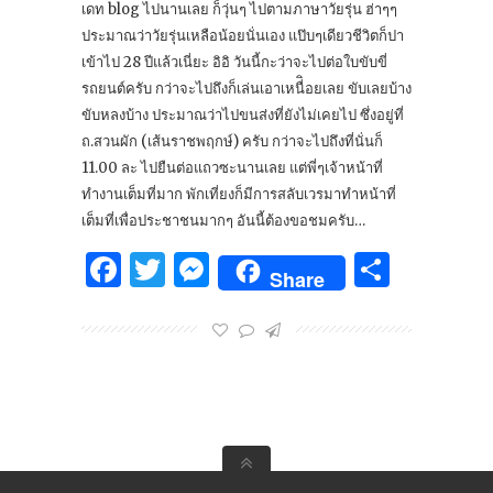
เดท blog ไปนานเลย ก็วุ่นๆ ไปตามภาษาวัยรุ่น ฮ่าๆๆ
ประมาณว่าวัยรุ่นเหลือน้อยนั่นเอง แป๊บๆเดียวชีวิตก็ปา
เข้าไป 28 ปีแล้วเนี่ยะ อิอิ วันนี้กะว่าจะไปต่อใบขับขี่
รถยนต์ครับ กว่าจะไปถึงก็เล่นเอาเหนื่ิอยเลย ขับเลยบ้าง
ขับหลงบ้าง ประมาณว่าไปขนส่งที่ยังไม่เคยไป ซึ่งอยู่ที่
ถ.สวนผัก (เส้นราชพฤกษ์) ครับ กว่าจะไปถึงที่นั่นก็
11.00 ละ ไปยืนต่อแถวซะนานเลย แต่พี่ๆเจ้าหน้าที่
ทำงานเต็มที่มาก พักเที่ยงก็มีการสลับเวรมาทำหน้าที่
เต็มที่เพื่อประชาชนมากๆ อันนี้ต้องขอชมครับ…
Facebook
Twitter
Messenger
Share
Share