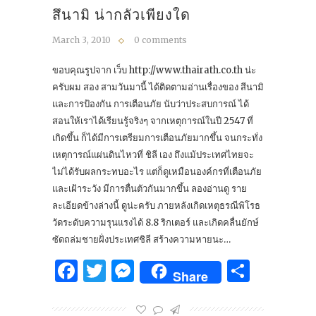
สึนามิ น่ากลัวเพียงใด
March 3, 2010
0 comments
ขอบคุณรูปจาก เว็บ http://www.thairath.co.th น่ะ
ครับผม สอง สามวันมานี้ ได้ติดตามอ่านเรื่องของ สีนามิ
และการป้องกัน การเตือนภัย นับว่าประสบการณ์ ได้
สอนให้เราได้เรียนรู้จริงๆ จากเหตุการณ์ในปี 2547 ที่
เกิดขึ้น ก็ได้มีการเตรียมการเตือนภัยมากขึ้น จนกระทั่ง
เหตุการณ์แผ่นดินไหวที่ ชิลี เอง ถึงแม้ประเทศไทยจะ
ไม่ได้รับผลกระทบอะไร แต่ก็ดูเหมือนองค์กรที่เตือนภัย
และเฝ้าระวัง มีการตื่นตัวกันมากขึ้น ลองอ่านดู ราย
ละเอียดข้างล่างนี้ ดูน่ะครับ ภายหลังเกิดเหตุธรณีพิโรธ
วัดระดับความรุนแรงได้ 8.8 ริกเตอร์ และเกิดคลื่นยักษ์
ซัดถล่มชายฝั่งประเทศชิลี สร้างความหายนะ…
Facebook
Twitter
Messenger
Share
Share