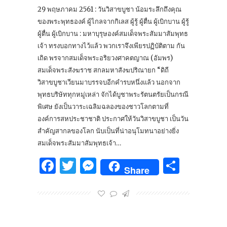
29 พฤษภาคม 2561 : วันวิสาขบูชา น้อมระลึกถึงคุณ
ของพระพุทธองค์ ผู้ไกลจากกิเลส ผู้รู้ ผู้ตื่น ผู้เบิกบาน ผู้รู้
ผู้ตื่น ผู้เบิกบาน : มหาบุรุษองค์สมเด็จพระสัมมาสัมพุทธ
เจ้า ทรงบอกทางไว้แล้ว พวกเราจึงเพียรปฏิบัติตาม กัน
เถิด พรจากสมเด็จพระอริยวงศาคตญาณ (อัมพร)
สมเด็จพระสังฆราช สกลมหาสังฆปริณายก “ดิถี
วิสาขบูชาเวียนมาบรรจบอีกคำรบหนึ่งแล้ว นอกจาก
พุทธบริษัททุกหมู่เหล่า จักได้บูชาพระรัตนตรัยเป็นกรณี
พิเศษ ยังเป็นวาระเฉลิมฉลองของชาวโลกตามที่
องค์การสหประชาชาติ ประกาศให้วันวิสาขบูชา เป็นวัน
สำคัญสากลของโลก นับเป็นที่น่าอนุโมทนาอย่างยิ่ง
สมเด็จพระสัมมาสัมพุทธเจ้า…
Facebook
Twitter
Messenger
Share
Share