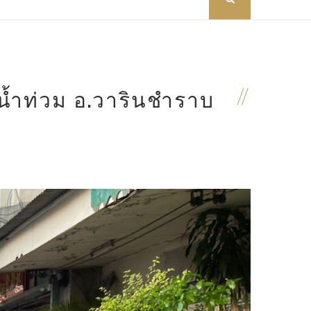
ยน้ำท่วม อ.วารินชำราบ