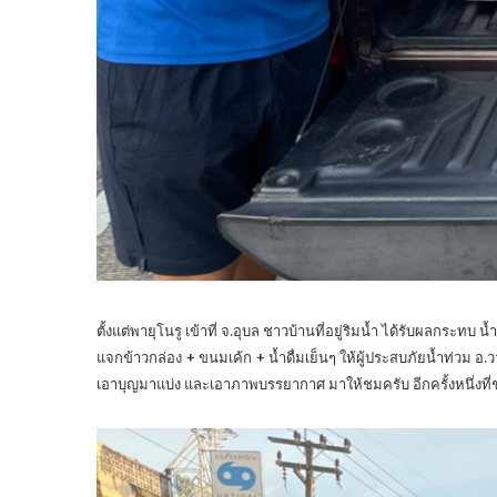
ตั้งแต่พายุโนรู เข้าที่ จ.อุบล ชาวบ้านที่อยู่ริมน้ำ ได้รับผลกระท
แจกข้าวกล่อง + ขนมเค้ก + น้ำดื่มเย็นๆ ให้ผู้ประสบภัยน้ำท่วม 
เอาบุญมาแบ่ง และเอาภาพบรรยากาศ มาให้ชมครับ อีกครั้งหนึ่งที่ช