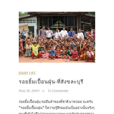
DIARY LIFE
รอยยิ้มเปื้อนฝุ่น-ที่สังขละบุรี
May 26, 2009
11 Comments
รอยยิ้มเปื้อนฝุ่น ขอยืมคำของพี่ชาติ มาหน่อย น่ะครับ
“รอยยิ้มเปื้อนฝุ่น” ก็ความรู้สึกผมมันเป็นอย่างนั้นจริงๆ
ทางที่เข้าไปถือว่ากานดานมากๆๆ บวกกับฝุ่นตลอดทาง