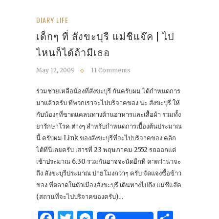
DIARY LIFE
เด็กๆ ที่ สังขะบุรี แม่ชีแจ๊ค | ไป
ไหนก็ได้ถ้ามีเธอ
May 12, 2009
11 Comments
ร่วมช่วยเหลือน้องที่สังขะบุรี กันครับผม ได้กำหนดการ
มาแล้วครับ ที่พวกเราจะไปบริจาคของ น่ะ สังขะบุรี ให้
กับน้องๆที่ขาดแคลนทางด้านอาหารและเสื้อผ้า รวมทั้ง
ยารักษาโรค ต่างๆ สำหรับกำหนดการเบื้องต้นประมาณ
นี้ ครับผม Link ของสังขะบุรีที่จะไปบริจาคของ คลิก
ได้ที่นี่เลยครับ เสารที่ 23 พฤษภาคม 2552 รถออกแต่
เช้าประมาณ 6.30 รวมกันอาจจะนัดอีกที คาดว่าน่าจะ
ถึง สังขะบุรีประมาณ บ่ายโมงกว่าๆ ครับ จัดแจงซื้อข้าว
ของ ที่ตลาดในตัวเมืองสังขะบุรี เดินทางไปถึง แม่ชีแจ๊ค
(สถานที่จะไปบริจาคของครับ)…
Facebook
Twitter
Messenger
Share