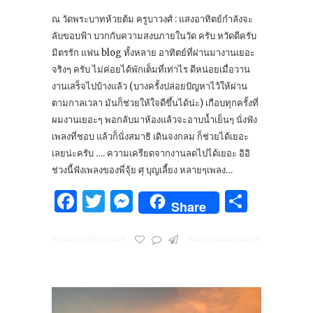
ณ วัดพระบาทห้วยต้ม ครูบาวงศ์ : แสงอาทิตย์กำลังจะ
ลับขอบฟ้า บวกกับความสงบภายในวัด ครับ หวัดดีครับ
มิตรรัก แฟน blog ทั้งหลาย อาทิตย์ที่ผ่านมางานเยอะ
จริงๆ ครับ ไม่ค่อยได้พักเต็มที่เท่าไร ดีหน่อยเมื่อวาน
งานเสร็จไปบ้างแล้ว (บางครั้งปล่อยปัญหาไว้ให้ผ่าน
ตามกาลเวลา มันก็ช่วยให้ใจดีขึ้นได้น่ะ) เกือบทุกครั้งที่
ผมงานเยอะๆ พอกลับมาห้องแล้วจะอาบน้ำเย็นๆ นั่งฟัง
เพลงที่ชอบ แล้วก็นั่งสมาธิ เดินจงกลม ก็ช่วยได้เยอะ
เลยน่ะครับ …. ความเครียดจากงานลดไปได้เยอะ อิอิ
ช่วงนี้ฟังเพลงของพี่จุ้ย ศุ บุญเลี้ยง หลายๆเพลง…
Facebook
Twitter
Messenger
Share
Share