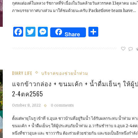
กุศลแด่องค์ในหลวง รัชกาลที่9 เนื่องในวันคล้ายวันสวรรคต 13ตุลาคม และไ
ภาพบรรยากาศบางส่วน มาให้ชมด้วยนะครับ Packetlove team have…
Facebook
Twitter
Messenger
Share
Share
DIARY LIFE
บริจาคของช่วยน้ำท่วม
แจกข้าวกล่อง + ขนมเค้ก + น้ำดื่มเย็นๆ ให้ผ
2-4ตค2565
October 8, 2022
0 comments
ตั้งแต่พายุโนรู เข้าที่ จ.อุบล ชาวบ้านที่อยู่ริมน้ำ ได้รับผลกระทบ น้ำท่ว
ขนมเค้ก + น้ำดื่มเย็นๆ ให้ผู้ประสบภัยน้ำท่วม อ.วารินชำราบ จ.อุบล 2-
หนึ่งที่ชาวอุบล และ ชาววาริน ต้องร่วมด้วยช่วยกัน และขอเป็นอีกหนึ่งกำลัง