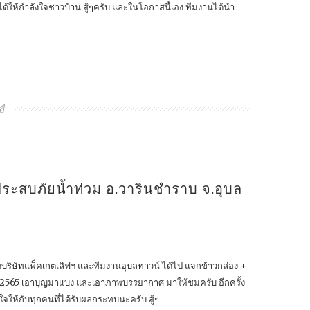
ด้ให้กำลังใจชาวบ้าน สู้ๆครับ และในโอกาสนี้เอง ทีมงานได้นำ
ู้ประสบภัยน้ำท่วม อ.วารินชำราบ จ.อุบล
ม ทางบริษัทแพ็คเกตเลิฟฯ และทีมงานอุบลทาวน์ ได้ไป แจกข้าวกล่อง +
4ตค2565 เอาบุญมาแบ่ง และเอาภาพบรรยากาศ มาให้ชมครับ อีกครั้ง
ใจให้กับทุกคนที่ได้รับผลกระทบนะครับ สู้ๆ