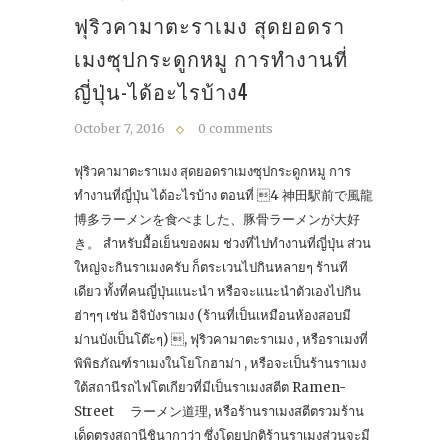
ฟุริวคามาตะราเมง สุดยอดรา
เมงซุปกระดูกหมู การทำงานที่
ญี่ปุ่น-ได้อะไรบ้าง4
October 7, 2016
0 comments
ฟุริวคามาตะราเมง สุดยอดราเมงซุปกระดูกหมู การ
ทำงานที่ญี่ปุ่น ได้อะไรบ้าง ตอนที่ 4 神田駅前で風龍
博多ラーメンを食べました、豚骨ラーメンが大好
き。 สำหรับมื้อเย็นของผม ช่วงที่ไปทำงานที่ญี่ปุ่น ส่วน
ใหญ่จะกินราเมงครับ ก็ตระเวนไปกินหลายๆ ร้านที
เดียว ทั้งที่คนญี่ปุ่นแนะนำ หรือจะแนะนำตัวเองไปกิน
ฮ่าๆๆ เช่น อิจิบังราเมง (ร้านที่เป็นเหมือนห้องสอบมี
ม่านบังเป็นโต๊ะๆ) , ฟุริวคามาตะราเมง , หรือราเมงที่
พิพิธภัณฑ์ราเมงในโยโกฮาม่า , หรือจะเป็นร้านราเมง
ใต้สถานีรถไฟโตเกียวที่มีเป็นราเมงสตีต Ramen-
Street ラーメン道理, หรือร้านราเมงสตีตรวมร้าน
เด็ดตรงสถานีชินากาว่า ซึ่งโดยปกติร้านราเมงส่วนจะมี