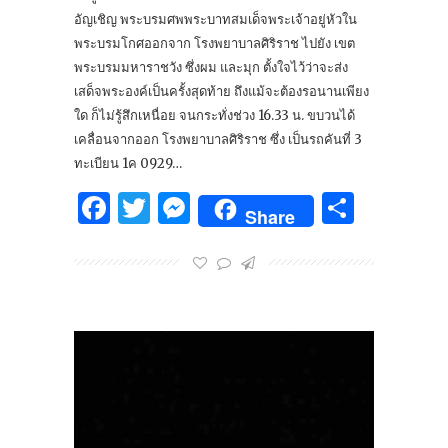
อัญเชิญ พระบรมศพพระบาทสมเด็จพระเจ้าอยู่หัวใน
พระบรมโกศออกจาก โรงพยาบาลศิริราช ไปยัง เขต
พระบรมมหาราชวัง ซึ่งผม และมุก ตั้งใจไว้ว่าจะส่ง
เสด็จพระองค์เป็นครั้งสุดท้าย ถึงแม้จะต้องรอนานเพียง
ใด ก็ไม่รู้สึกเหนื่อย จนกระทั่งช่วง 16.33 น. ขบวนได้
เคลื่อนจากออก โรงพยาบาลศิริราช ซึ่ง เป็นรถคันที่ 3
ทะเบียน 1ค 0929…
Facebook
Twitter
Messenger
Share
Share