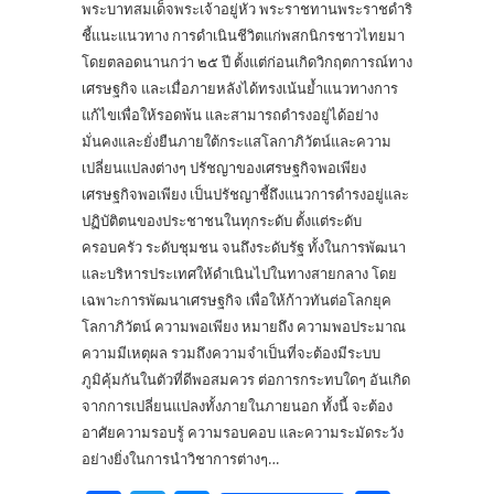
พระบาทสมเด็จพระเจ้าอยู่หัว พระราชทานพระราชดำริ
ชี้แนะแนวทาง การดำเนินชีวิตแก่พสกนิกรชาวไทยมา
โดยตลอดนานกว่า ๒๕ ปี ตั้งแต่ก่อนเกิดวิกฤตการณ์ทาง
เศรษฐกิจ และเมื่อภายหลังได้ทรงเน้นย้ำแนวทางการ
แก้ไขเพื่อให้รอดพ้น และสามารถดำรงอยู่ได้อย่าง
มั่นคงและยั่งยืนภายใต้กระแสโลกาภิวัตน์และความ
เปลี่ยนแปลงต่างๆ ปรัชญาของเศรษฐกิจพอเพียง
เศรษฐกิจพอเพียง เป็นปรัชญาชี้ถึงแนวการดำรงอยู่และ
ปฏิบัติตนของประชาชนในทุกระดับ ตั้งแต่ระดับ
ครอบครัว ระดับชุมชน จนถึงระดับรัฐ ทั้งในการพัฒนา
และบริหารประเทศให้ดำเนินไปในทางสายกลาง โดย
เฉพาะการพัฒนาเศรษฐกิจ เพื่อให้ก้าวทันต่อโลกยุค
โลกาภิวัตน์ ความพอเพียง หมายถึง ความพอประมาณ
ความมีเหตุผล รวมถึงความจำเป็นที่จะต้องมีระบบ
ภูมิคุ้มกันในตัวที่ดีพอสมควร ต่อการกระทบใดๆ อันเกิด
จากการเปลี่ยนแปลงทั้งภายในภายนอก ทั้งนี้ จะต้อง
อาศัยความรอบรู้ ความรอบคอบ และความระมัดระวัง
อย่างยิ่งในการนำวิชาการต่างๆ…