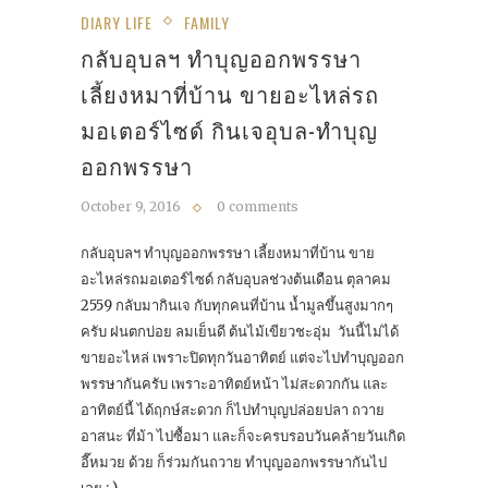
DIARY LIFE
FAMILY
กลับอุบลฯ ทำบุญออกพรรษา
เลี้ยงหมาที่บ้าน ขายอะไหล่รถ
มอเตอร์ไซด์ กินเจอุบล-ทำบุญ
ออกพรรษา
October 9, 2016
0 comments
กลับอุบลฯ ทำบุญออกพรรษา เลี้ยงหมาที่บ้าน ขาย
อะไหล่รถมอเตอร์ไซด์ กลับอุบลช่วงต้นเดือน ตุลาคม
2559 กลับมากินเจ กับทุกคนที่บ้าน น้ำมูลขึ้นสูงมากๆ
ครับ ฝนตกบ่อย ลมเย็นดี ต้นไม้เขียวชะอุ่ม วันนี้ไม่ได้
ขายอะไหล่ เพราะปิดทุกวันอาทิตย์ แต่จะไปทำบุญออก
พรรษากันครับ เพราะอาทิตย์หน้า ไม่สะดวกกัน และ
อาทิตย์นี้ ได้ฤกษ์สะดวก ก็ไปทำบุญปล่อยปลา ถวาย
อาสนะ ที่ม้า ไปซื้อมา และก็จะครบรอบวันคล้ายวันเกิด
อี๊หมวย ด้วย ก็ร่วมกันถวาย ทำบุญออกพรรษากันไป