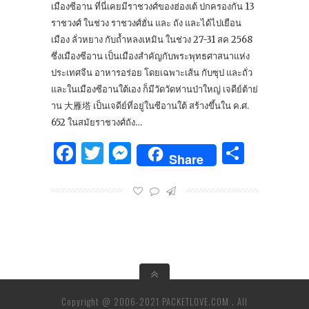
เมืองซีอาน ที่นี่เคยมีราชวงศ์ของฮ่องเต้ ปกครองกัน 13
ราชวงศ์ ในช่วง ราชวงศ์ฮั่น และ ถัง และได้ไปเยือน
เมือง ลั่วหยาง กับถ้ำหลงเหมิน ในช่วง 27-31 สค 2568
ซึ่งเมืองซีอาน เป็นเมืองสำคัญกับพระพุทธศาสนาแห่ง
ประเทศจีน อาหารอร่อย โดยเฉพาะเส้น กับซุป และถั่ว
และในเมืองซีอานใต้เอง ก็มีวัดวัดห่านป่าใหญ่ เจดีย์ต้าย่
าน 大雁塔 เป็นเจดีย์ที่อยู่ในซีอานใต้ สร้างขึ้นใน ค.ศ.
652 ในสมัยราชวงศ์ถัง…
Facebook
Twitter
Messenger
Share
Share
Copyright @ 2006-2021 PACKETLOVE.COM . All