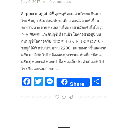
July 6, 2017
0 comments
Sapporo-again2!! จุดพลุที่ทะเลสาปโทยะ กินมากุ
โระ ชิมยูบาริเมล่อน ขับรถเที่ยว ตอน2 แวะที่เขื่อน
ระหว่างทาง จาก ทะเลสาปโทยะ เข้าเมืองซัปโปโร お
たる 旭寿司 แวะกินซูชิ ที่ร้านป้า โอตารุซาฮิซูชิ บน
ถนนซูชิโอตารุครับ 雪にぎりセット（ゆきにぎり）
ชุดยูกินิงิริ ครับ ประมาณ​ 2,700 เยน ของทุกชิ้นสดมาก
ครับ มาถึงซัปโปโร ต้องลองปูทาราบะ อันเลื่องชื่อนะ
ครับ ปู หอยเชล์ หอยเป่าฮื้อ ของเด็ดประจำเมืองซัปโป
โร บริเวณถนนสายเก่า…
Facebook
Twitter
Messenger
Share
Share