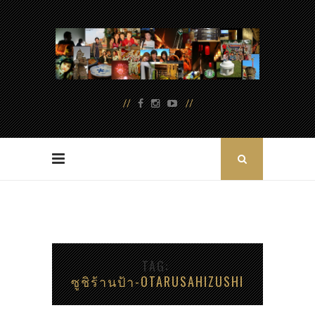
TAG
ซูชิร้านป้า-OTARUSAHIZUSHI