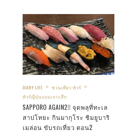
DIARY LIFE
ชวนเที่ยว ทัวร์
ทัวร์ญี่ปุ่นแบบเจาะลึก
SAPPORO AGAIN2!! จุดพลุที่ทะเล
สาปโทยะ กินมากุโระ ชิมยูบาริ
เมล่อน ขับรถเที่ยว ตอน2