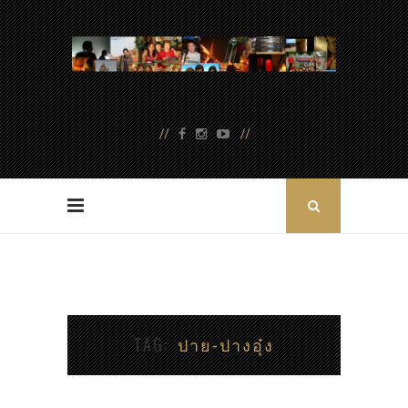
TAG
ปาย-ปางอุ๋ง