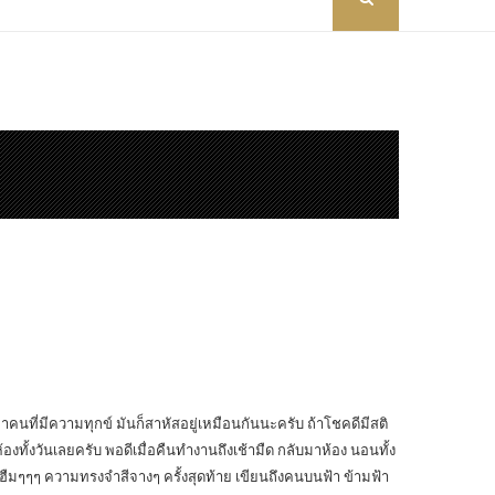
าคนที่มีความทุกข์ มันก็สาหัสอยู่เหมือนกันนะครับ ถ้าโชคดีมีสติ
ห้องทั้งวันเลยครับ พอดีเมื่อคืนทำงานถึงเช้ามืด กลับมาห้อง นอนทั้ง
 ฮืมๆๆๆ ความทรงจำสีจางๆ ครั้งสุดท้าย เขียนถึงคนบนฟ้า ข้ามฟ้า