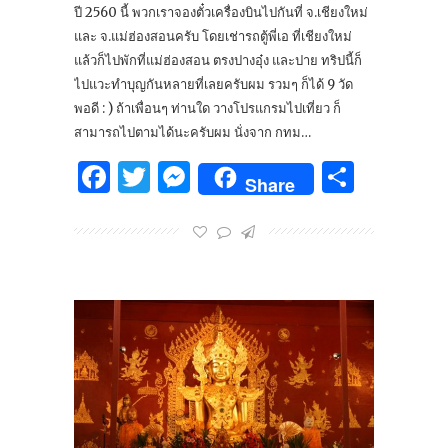
ปี 2560 นี้ พวกเราจองตั๋วเครื่องบินไปกันที่ จ.เชียงใหม่
และ จ.แม่ฮ่องสอนครับ โดยเช่ารถตู้พี่เอ ที่เชียงใหม่
แล้วก็ไปพักที่แม่ฮ่องสอน ตรงปางอุ๋ง และปาย ทริปนี้ก็
ไปแวะทำบุญกันหลายที่เลยครับผม รวมๆ ก็ได้ 9 วัด
พอดี : ) ถ้าเพื่อนๆ ท่านใด วางโปรแกรมไปเที่ยว ก็
สามารถไปตามได้นะครับผม นั่งจาก กทม…
Facebook
Twitter
Messenger
Share
Share