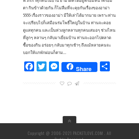
พวกเราทุกคนในบ้าน ยามใดที่ได้อยู่พร้อมหน้าพร้อม
ตา กินข้าวด้วยกัน ก็ไม่ลืมที่จะคุยกันเรื่องของอาม่า
5555 เรื่องราวของอาม่า มีให้เล่าได้มากมาย เพราะท่าน
จะเปรียบไปก็เสมือนร่มโพธิ์ใหญ่ในบ้าน ท่านจะคอย
ดูแลทุกคน และเป็นห่วงลูกหลานทุกคนเสมอๆ ช่วงไหน
ที่ลูกๆ หลานๆ กลับมาเยี่ยมบ้าน ท่านจะออกไปตลาด
ซื้อของกิน อร่อยๆ กลับมาทุกเช้าๆ ถึงแม้หลายคนจะ
บอกให้แกพักผ่อนก็ตาม…
Facebook
Twitter
Messenger
Share
Share
Copyright @ 2006-2021 PACKETLOVE.COM . All