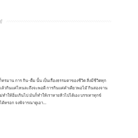
าน การ กิน-ดื่ม นั้น เป็นเรื่องธรรมดาของชีวิต สิ่งมีชีวิตทุก
นั้นๆ แล้วกินแค่ไหนละถึงจะพอดี การกินแค่คำเดียวพอไม๊ กินสองจาน
ไม่ทำให้อิ่มเกินไป มันก็ทำให้เราหายหิวไปได้เอง บรรเทาทุกข์
ไม่ได้หรอก จงพิจารณาดูเอา…