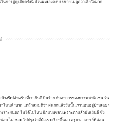
ัวในการสูญเสียครั้งนี้ ส่วนผมเองคงบรรยายไม่ถูกว่าเสียใจมาก
้างรึเปล่าครับ ที่เรายินดี ยินร้าย กับอาการของธรรมชาติ เช่น วัน
หนลำบาก แต่ถ้าสมมติว่า ฝนตกแล้ววันนั้นเรานอนอยู่บ้านเฉยๆ
ดเพราะฝนตก ไม่ได้ไปไหน อีกแบบชอบเพราะตกแล้วมันเย็นดี ซึ่ง
ชอบ ไม่ ชอบ ไปปรุงว่ามีตัวเราจริงๆขึ้นมา ครูบาอาจารย์ที่สอน