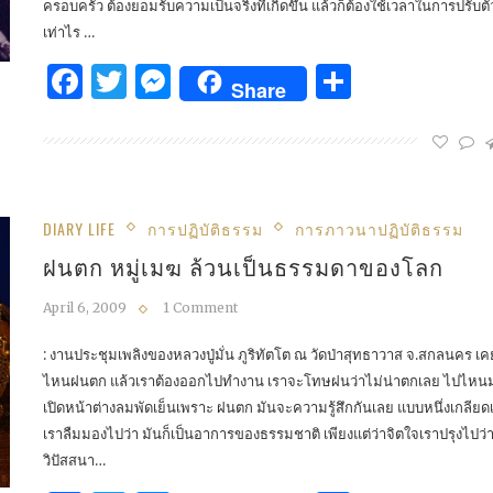
ครอบครัว ต้องยอมรับความเป็นจริงที่เกิดขึ้น แล้วก็ต้องใช้เวลาในการปรับต
เท่าไร …
Facebook
Twitter
Messenger
Share
Share
DIARY LIFE
การปฏิบัติธรรม
การภาวนาปฏิบัติธรรม
ฝนตก หมู่เมฆ ล้วนเป็นธรรมดาของโลก
April 6, 2009
1 Comment
: งานประชุมเพลิงของหลวงปู่มั่น ภูริทัตโต ณ วัดป่าสุทธาวาส จ.สกลนคร เคยบ
ไหนฝนตก แล้วเราต้องออกไปทำงาน เราจะโทษฝนว่าไม่น่าตกเลย ไปไหนมาไ
เปิดหน้าต่างลมพัดเย็นเพราะ ฝนตก มันจะความรู้สึกกันเลย แบบหนึ่งเกลีย
เราลืมมองไปว่า มันก็เป็นอาการของธรรมชาติ เพียงแต่ว่าจิตใจเราปรุงไปว่า
วิปัสสนา…