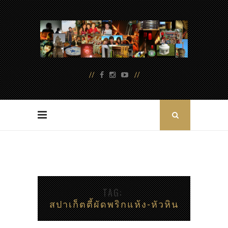
TAG
สปาเก็ตตี้ผัดพริกแห้ง-หัวหิน