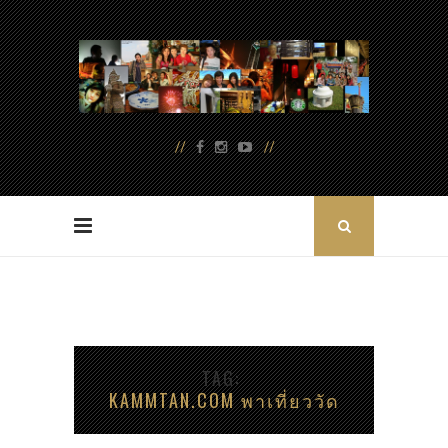
TAG
KAMMTAN.COM พาเที่ยววัด