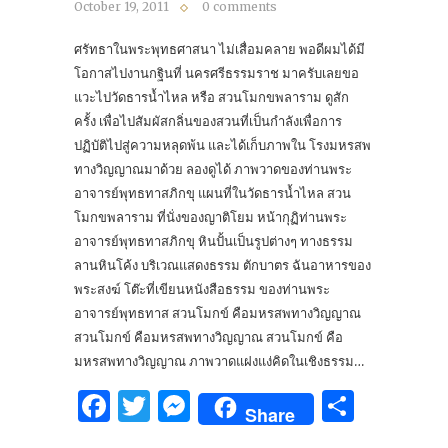
October 19, 2011
0 comments
ศรัทธาในพระพุทธศาสนา ไม่เสื่อมคลาย พอดีผมได้มี
โอกาสไปงานกฐินที่ นครศรีธรรมราช มาครับเลยขอ
แวะไปวัดธารน้ำไหล หรือ สวนโมกขพลาราม ดูสัก
ครั้ง เพื่อไปสัมผัสกลิ่นของสวนที่เป็นกำลังเพื่อการ
ปฏิบัติไปสู่ความหลุดพ้น และได้เก็บภาพใน โรงมหรสพ
ทางวิญญาณมาด้วย ลองดูได้ ภาพวาดของท่านพระ
อาจารย์พุทธทาสภิกขุ แผนที่ในวัดธารน้ำไหล สวน
โมกขพลาราม ที่นั่งของญาติโยม หน้ากุฏิท่านพระ
อาจารย์พุทธทาสภิกขุ หินปั้นเป็นรูปต่างๆ ทางธรรม
ลานหินโค้ง บริเวณแสดงธรรม ตักบาตร ฉันอาหารของ
พระสงฆ์ โต๊ะที่เขียนหนังสือธรรม ของท่านพระ
อาจารย์พุทธทาส สวนโมกข์ คือมหรสพทางวิญญาณ
สวนโมกข์ คือมหรสพทางวิญญาณ สวนโมกข์ คือ
มหรสพทางวิญญาณ ภาพวาดแฝงแง่คิดในเชิงธรรม…
Facebook
Twitter
Messenger
Share
Share